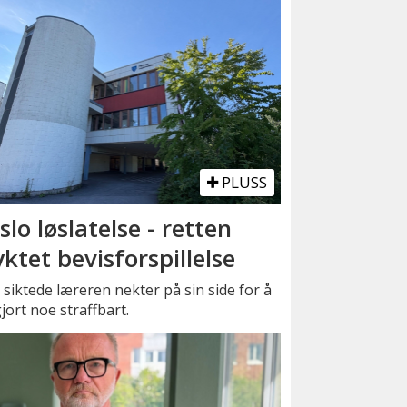
PLUSS
slo løslatelse - retten
yktet bevisforspillelse
siktede læreren nekter på sin side for å
jort noe straffbart.