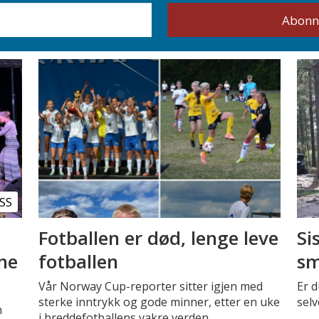
SS
Fotballen er død, lenge leve
Si
nne
fotballen
sm
Vår Norway Cup-reporter sitter igjen med
Er d
sterke inntrykk og gode minner, etter en uke
selv
n
i breddefotballens vakre verden.