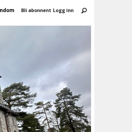
endom
Bli abonnent
Logg inn