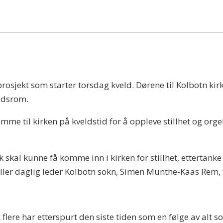
osjekt som starter torsdag kveld. Dørene til Kolbotn kir
 tidsrom.
komme til kirken på kveldstid for å oppleve stillhet og or
olk skal kunne få komme inn i kirken for stillhet, ettertank
teller daglig leder Kolbotn sokn, Simen Munthe-Kaas Rem, 
k flere har etterspurt den siste tiden som en følge av alt s