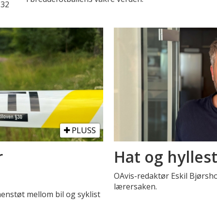
 32
PLUSS
r
Hat og hylles
OAvis-redaktør Eskil Bjørsh
lærersaken.
menstøt mellom bil og syklist