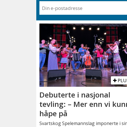
PLU
Debuterte i nasjonal
tevling: – Mer enn vi ku
håpe på
Svartskog Spelemannslag imponerte i si