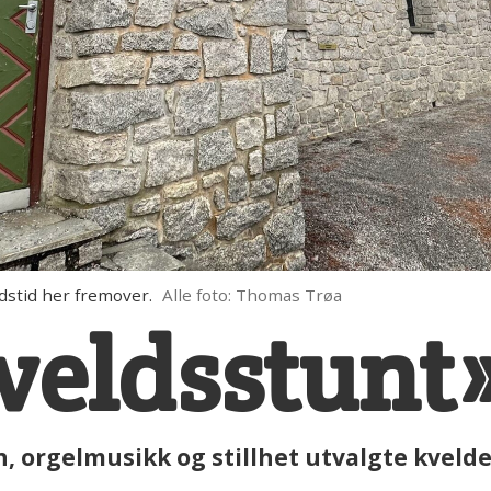
dstid her fremover.
Alle foto: Thomas Trøa
veldsstunt»
, orgelmusikk og stillhet utvalgte kveld