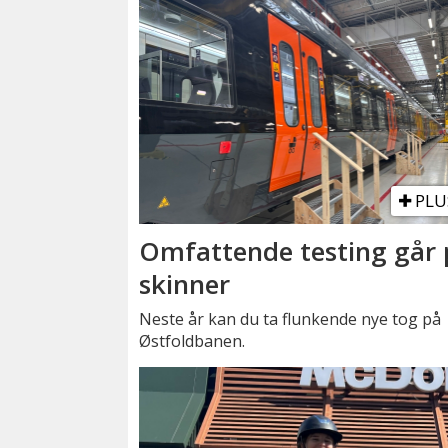
PLU
Omfattende testing går 
skinner
Neste år kan du ta flunkende nye tog på
Østfoldbanen.