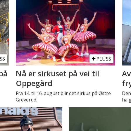
SS
PLUSS
på
Nå er sirkuset på vei til
Av
Oppegård
fr
Fra 14. til 16. august blir det sirkus på Østre
Den 
Greverud.
ha g