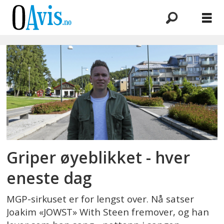
Emne:
esc
Griper øyeblikket - hver
eneste dag
MGP-sirkuset er for lengst over. Nå satser
Joakim «JOWST» With Steen fremover, og han