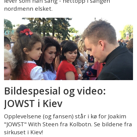
lever som han sang - nettopp i sangen
nordmenn elsket.
Bildespesial og video:
JOWST i Kiev
Opplevelsene (og fansen) står i kø for Joakim
"JOWST" With Steen fra Kolbotn. Se bildene fra
sirkuset i Kiev!