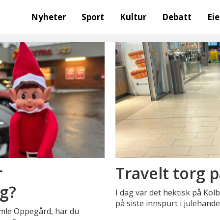
Nyheter
Sport
Kultur
Debatt
Ei
r
Travelt torg p
ag?
I dag var det hektisk på K
på siste innspurt i julehande
amle Oppegård, har du