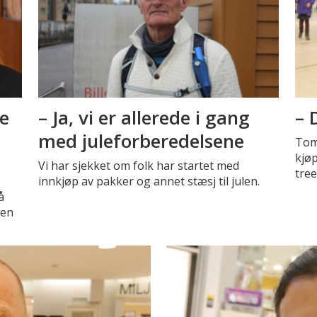
ge
– Ja, vi er allerede i gang
– 
med juleforberedelsene
Tom 
kjøp
Vi har sjekket om folk har startet med
treet
innkjøp av pakker og annet stæsj til julen.
å
ten