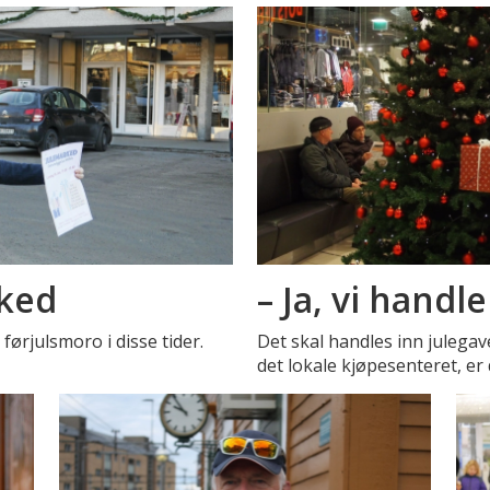
rked
– Ja, vi handler
ørjulsmoro i disse tider.
Det skal handles inn julegave
det lokale kjøpesenteret, er 