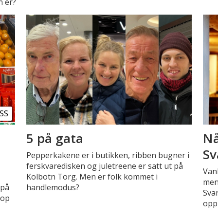
n er?
SS
5 på gata
Nå
Sv
Pepperkakene er i butikken, ribben bugner i
ferskvaredisken og juletreene er satt ut på
Vanl
Kolbotn Torg. Men er folk kommet i
men
 på
handlemodus?
Svar
oop
oppl