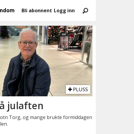
endom
Bli abonnent
Logg inn
PLUSS
å julaften
olbotn Torg, og mange brukte formiddagen
len.