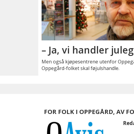
– Ja, vi handler jule
Men også kjøpesentrene utenfor Oppegår
Oppegård-folket skal føjulshandle.
FOR FOLK I OPPEGÅRD, AV F
Red