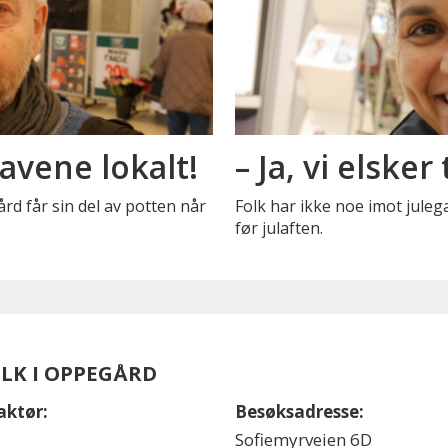
gavene lokalt!
– Ja, vi elsker
d får sin del av potten når
Folk har ikke noe imot juleg
før julaften.
OLK I OPPEGÅRD
aktør:
Besøksadresse:
Sofiemyrveien 6D