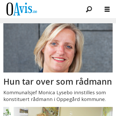
Emne:
lars
henrik
bøhler
Hun tar over som rådmann
Kommunalsjef Monica Lysebo innstilles som
konstituert rådmann i Oppegård kommune.