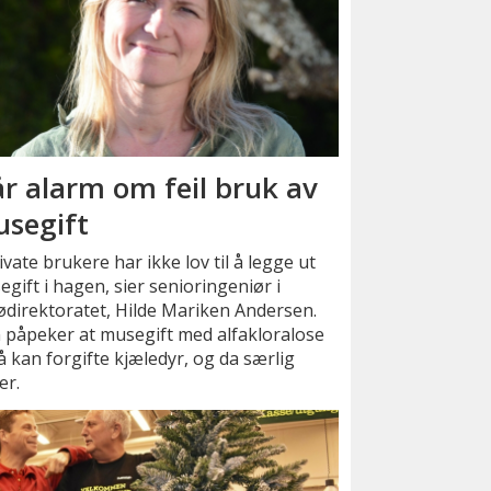
år alarm om feil bruk av
segift
ivate brukere har ikke lov til å legge ut
gift i hagen, sier senioringeniør i
ødirektoratet, Hilde Mariken Andersen.
 påpeker at musegift med alfakloralose
 kan forgifte kjæledyr, og da særlig
er.