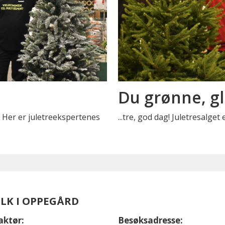
Du grønne, gl
? Her er juletreekspertenes
...tre, god dag! Juletresalget 
OLK I OPPEGÅRD
aktør:
Besøksadresse: