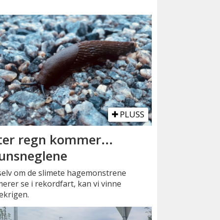
PLUSS
ter regn kommer...
unsneglene
selv om de slimete hagemonstrene
erer se i rekordfart, kan vi vinne
ekrigen.