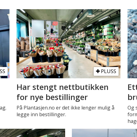
SS
PLUSS
Har stengt nettbutikken
Et
for nye bestillinger
br
ag.
På Plantasjen.no er det ikke lenger mulig å
Og 
legge inn bestillinger.
form
hag