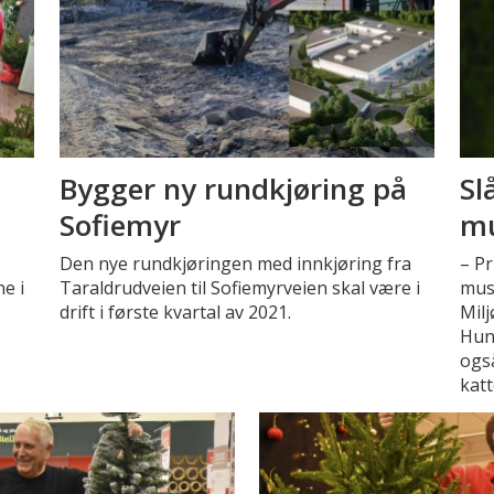
Bygger ny rundkjøring på
Sl
Sofiemyr
mu
Den nye rundkjøringen med innkjøring fra
– Pr
ne i
Taraldrudveien til Sofiemyrveien skal være i
muse
drift i første kvartal av 2021.
Milj
Hun
også
katt