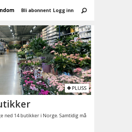
endom
Bli abonnent
Logg inn
PLUSS
utikker
ge ned 14 butikker i Norge. Samtidig må