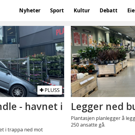
Nyheter
Sport
Kultur
Debatt
Ei
PLUSS
dle - havnet i
Legger ned b
Plantasjen planlegger å leg
250 ansatte gå.
et i trappa ned mot