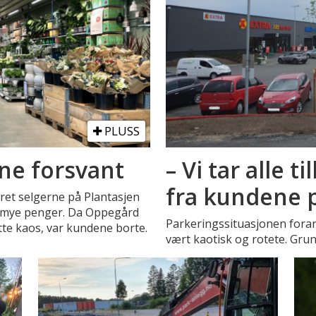
PLUSS
ne forsvant
– Vi tar alle 
fra kundene p
året selgerne på Plantasjen
d mye penger. Da Oppegård
Parkeringssituasjonen fora
ette kaos, var kundene borte.
vært kaotisk og rotete. Grun