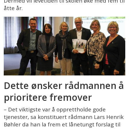
Dermed vil levetiden til skolen øke med fem til
åtte år.
Dette ønsker rådmannen å
prioritere fremover
– Det viktigste var å opprettholde gode
tjenester, sa konstituert rådmann Lars Henrik
Bøhler da han la frem et lånetungt forslag til