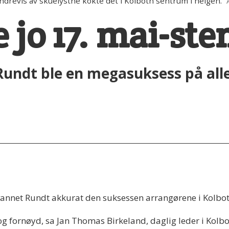
revis av skuelystne kokte det i Kolbotn sentrum i helgen.
e jo 17. mai-s
undt ble en megasuksess på alle
annet Rundt akkurat den suksessen arrangørene i Kolbot
 og fornøyd, sa Jan Thomas Birkeland, daglig leder i Kolbot