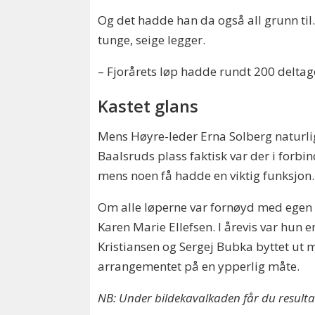
Og det hadde han da også all grunn til.
tunge, seige legger.
– Fjorårets løp hadde rundt 200 deltage
Kastet glans
Mens Høyre-leder Erna Solberg naturlig 
Baalsruds plass faktisk var der i forbi
mens noen få hadde en viktig funksjon.
Om alle løperne var fornøyd med egen i
Karen Marie Ellefsen. I årevis var hun e
Kristiansen og Sergej Bubka byttet ut
arrangementet på en ypperlig måte.
NB: Under bildekavalkaden får du resultat