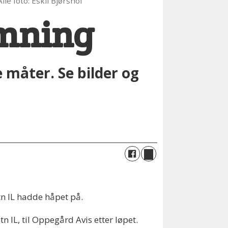
Alle foto: Eskil Bjørshol
temning
 måter. Se bilder og
n IL hadde håpet på.
n IL, til Oppegård Avis etter løpet.