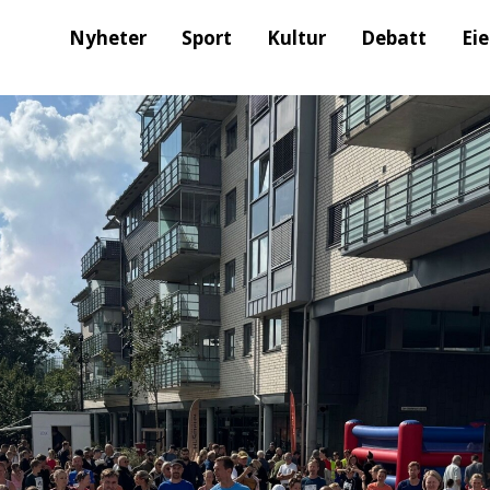
Nyheter
Sport
Kultur
Debatt
Ei