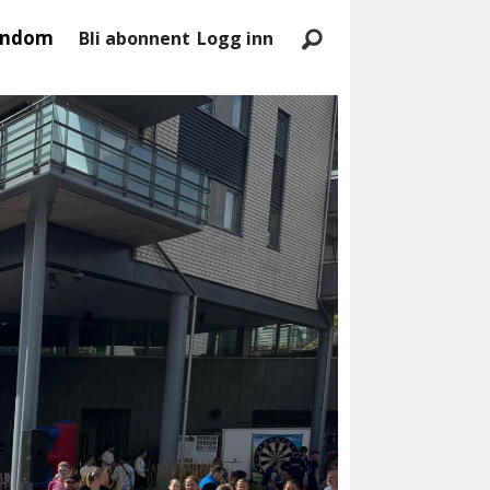
endom
Bli abonnent
Logg inn