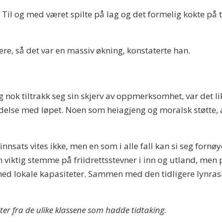
 Til og med været spilte på lag og det formelig kokte på t
re, så det var en massiv økning, konstaterte han.
nok tiltrakk seg sin skjerv av oppmerksomhet, var det lik
ndelse med løpet. Noen som heiagjeng og moralsk støtte, 
nnsats vites ikke, men en som i alle fall kan si seg for
n viktig stemme på friidrettsstevner i inn og utland, men 
 med lokale kapasiteter. Sammen med den tidligere lynras
er fra de ulike klassene som hadde tidtaking.