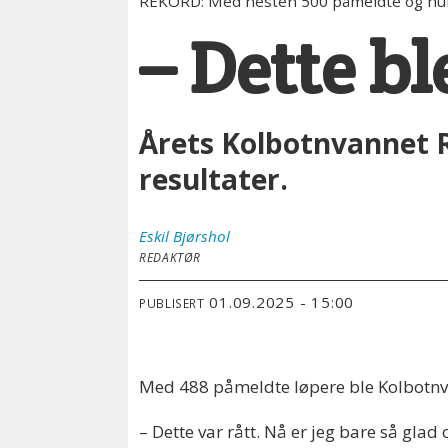
REKORD: Med nesten 500 påmeldte og hund
– Dette bl
Årets Kolbotnvannet R
resultater.
Eskil
Bjørshol
REDAKTØR
01.09.2025 - 15:00
PUBLISERT
Med 488 påmeldte løpere ble Kolbotnv
– Dette var rått. Nå er jeg bare så glad