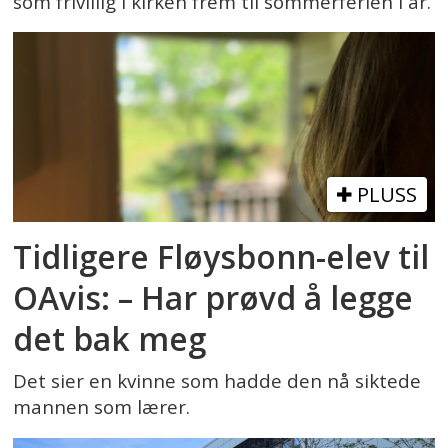
som frivillig i kirken frem til sommerferien i år.
PLUSS
Tidligere Fløysbonn-elev til
OAvis: – Har prøvd å legge
det bak meg
Det sier en kvinne som hadde den nå siktede
mannen som lærer.