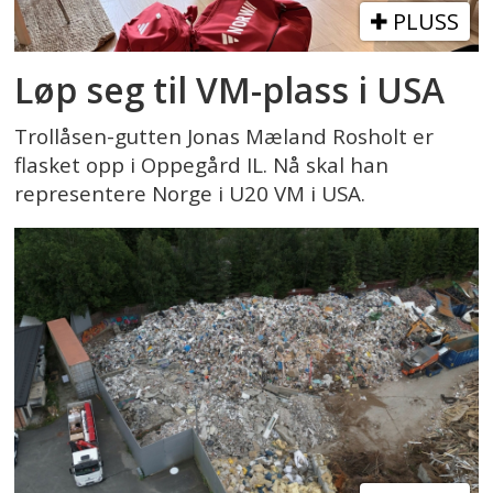
PLUSS
Løp seg til VM-plass i USA
Trollåsen-gutten Jonas Mæland Rosholt er
flasket opp i Oppegård IL. Nå skal han
representere Norge i U20 VM i USA.