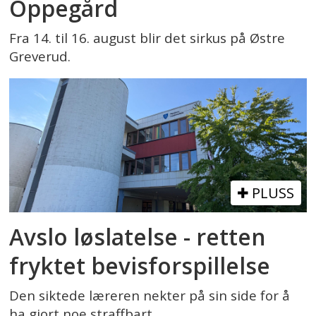
Oppegård
Fra 14. til 16. august blir det sirkus på Østre
Greverud.
PLUSS
Avslo løslatelse - retten
fryktet bevisforspillelse
Den siktede læreren nekter på sin side for å
ha gjort noe straffbart.