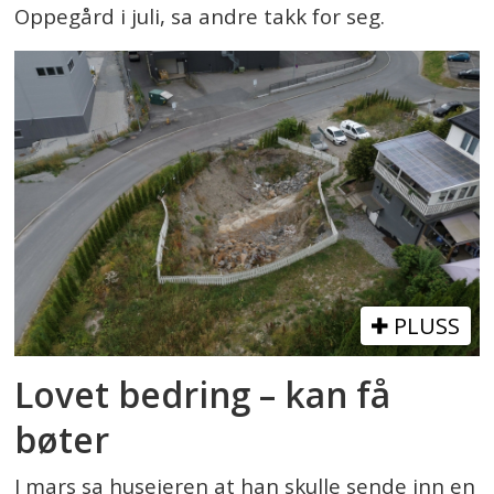
Oppegård i juli, sa andre takk for seg.
PLUSS
Lovet bedring – kan få
bøter
I mars sa huseieren at han skulle sende inn en