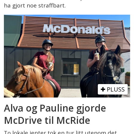
ha gjort noe straffbart.
PLUSS
Alva og Pauline gjorde
McDrive til McRide
To lokale jenter tok en tur litt utenom det