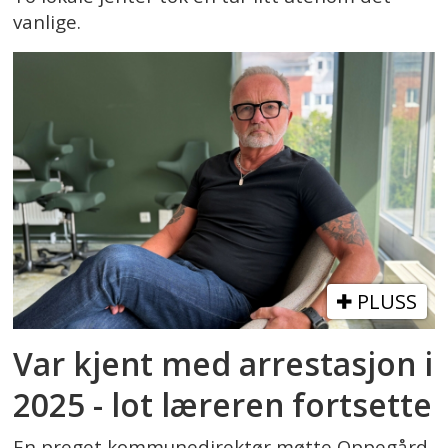
vanlige.
PLUSS
Var kjent med arrestasjon i
2025 - lot læreren fortsette
En preget kommunedirektør møtte Oppegård