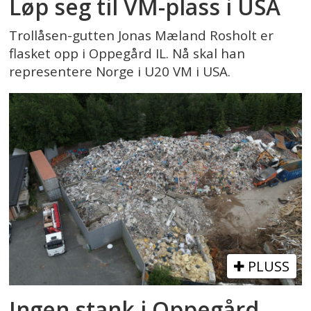
Løp seg til VM-plass i USA
Trollåsen-gutten Jonas Mæland Rosholt er
flasket opp i Oppegård IL. Nå skal han
representere Norge i U20 VM i USA.
PLUSS
Ingen stank i Oppegård