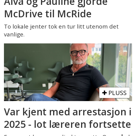
Alva og Pauline gjorde
McDrive til McRide
To lokale jenter tok en tur litt utenom det
vanlige.
PLUSS
Var kjent med arrestasjon i
2025 - lot læreren fortsette