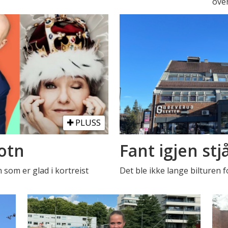
over
PLUSS
otn
Fant igjen stjå
 som er glad i kortreist
Det ble ikke lange bilturen fo