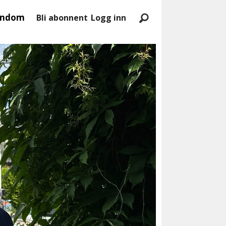
endom
Bli abonnent
Logg inn