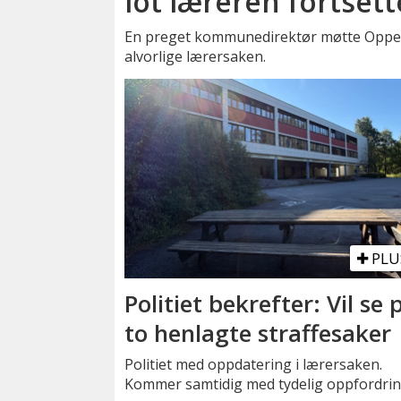
lot læreren fortsett
En preget kommunedirektør møtte Oppegå
alvorlige lærersaken.
PLU
Politiet bekrefter: Vil se 
to henlagte straffesaker
Politiet med oppdatering i lærersaken.
Kommer samtidig med tydelig oppfordrin