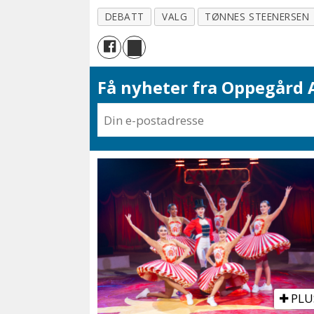
DEBATT
VALG
TØNNES STEENERSEN
Få nyheter fra Oppegård A
PLU