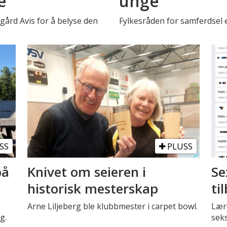
e
unge
rd Avis for å belyse den
Fylkesråden for samferdsel 
SS
PLUSS
på
Knivet om seieren i
Se
historisk mesterskap
ti
Arne Liljeberg ble klubbmester i carpet bowl.
Lære
g.
seks