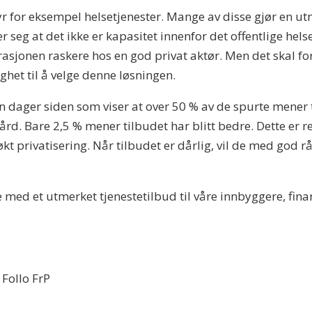
byr for eksempel helsetjenester. Mange av disse gjør en ut
 seg at det ikke er kapasitet innenfor det offentlige hels
rasjonen raskere hos en god privat aktør. Men det skal fo
ighet til å velge denne løsningen.
en dager siden som viser at over 50 % av de spurte mener t
. Bare 2,5 % mener tilbudet har blitt bedre. Dette er res
økt privatisering. Når tilbudet er dårlig, vil de med god 
 med et utmerket tjenestetilbud til våre innbyggere, fina
Follo FrP