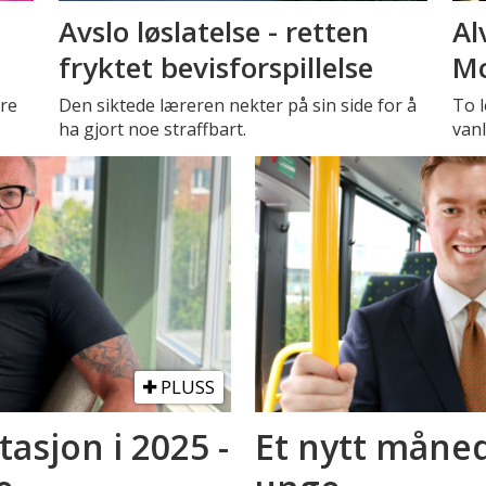
Avslo løslatelse - retten
Al
fryktet bevisforspillelse
Mc
tre
Den siktede læreren nekter på sin side for å
To l
ha gjort noe straffbart.
vanl
PLUSS
asjon i 2025 -
Et nytt måned