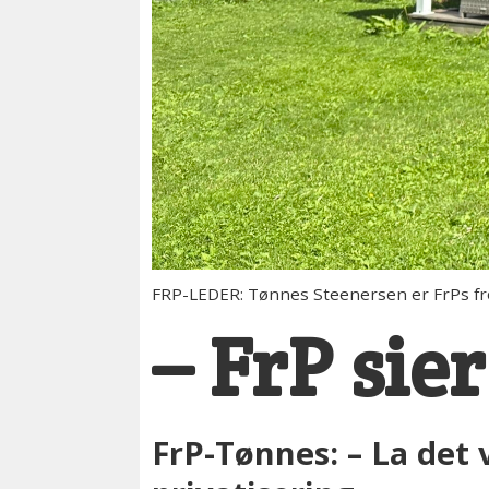
FRP-LEDER: Tønnes Steenersen er FrPs f
– FrP sier
FrP-Tønnes: – La det 