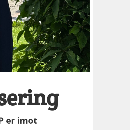
isering
P er imot