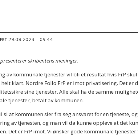
29.08.2023 - 09:44
TERT
representerer skribentens meninger.
ring av kommunale tjenester vil bli et resultat hvis FrP sk
t klart. Nordre Follo FrP er imot privatisering. Det er det 
etssikre sine tjenester. Alle skal ha de samme muligheten
le tjenester, betalt av kommunen.
l si at kommunen sier fra seg ansvaret for en tjeneste, og
ering av tjenesten, og man vil da kunne oppleve at det kun
den. Det er FrP imot. Vi ønsker gode kommunale tjeneste