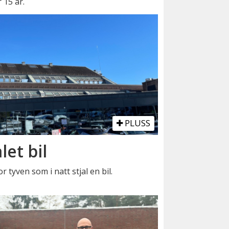
 15 år.
PLUSS
let bil
r tyven som i natt stjal en bil.