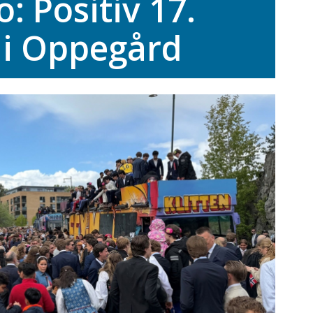
o: Positiv 17.
 i Oppegård