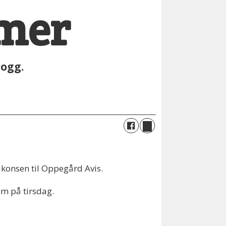
imer
logg.
Haakonsen til Oppegård Avis.
om på tirsdag.