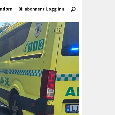
endom
Bli abonnent
Logg inn