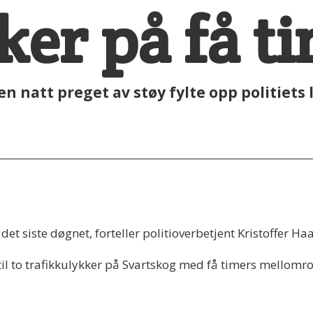
ker på få t
n natt preget av støy fylte opp politiets 
ss det siste døgnet, forteller politioverbetjent Kristoffer 
t til to trafikkulykker på Svartskog med få timers mellomr