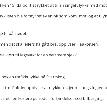
kken 15, da politiet rykket ut til en singelulykke med m
rsyklisten ble forstyrret av en bil som kom imot, og at ul
p til på stedet.
 men det skal ellers ha gått bra, opplyser Haakonsen.
le kjørt til legevakt for en nærmere sjekk.
 nok en trafikkulykke på Svartskog.
 et tre. Politiet opplyser at ulykken skjedde langs Ingiers
perret i en kortere periode i forbindelse med bilberging.