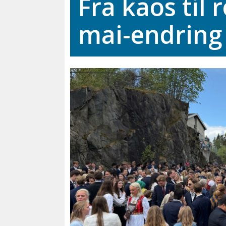
Fra kaos til r
mai-endring