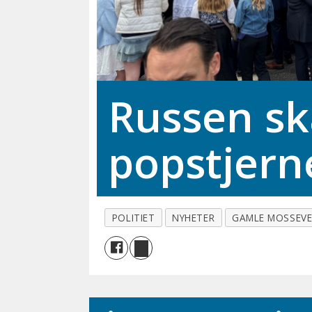
Russen sk
popstjern
POLITIET
NYHETER
GAMLE MOSSEVE