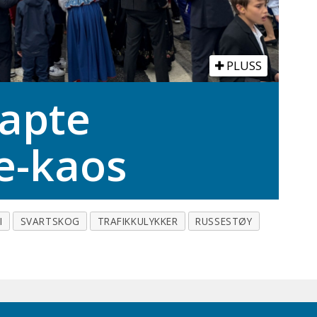
PLUSS
apte
e-kaos
I
SVARTSKOG
TRAFIKKULYKKER
RUSSESTØY