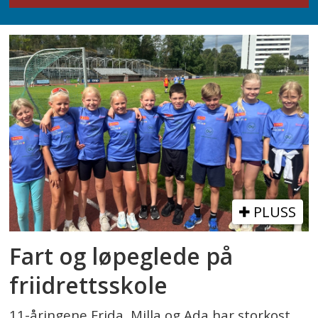
PLUSS
Fart og løpeglede på
friidrettsskole
11-åringene Frida, Milla og Ada har storkost