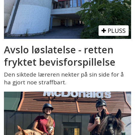
PLUSS
Avslo løslatelse - retten
fryktet bevisforspillelse
Den siktede læreren nekter på sin side for å
ha gjort noe straffbart.