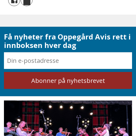
Få nyheter fra Oppegård Avis rett i
innboksen hver dag