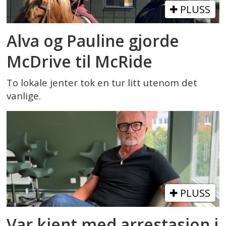
PLUSS
Alva og Pauline gjorde
McDrive til McRide
To lokale jenter tok en tur litt utenom det
vanlige.
PLUSS
Var kjent med arrestasjon i