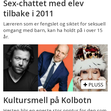
Sex-chattet med elev
tilbake i 2011
Læreren som er fengslet og siktet for seksuell
omgang med barn, kan ha holdt på i over 15
år.
PLUSS
Kultursmell på Kolbotn
Høsten blir en eneste stor opptur for den som