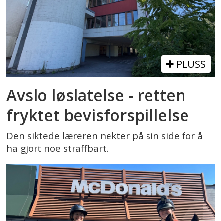
PLUSS
Avslo løslatelse - retten
fryktet bevisforspillelse
Den siktede læreren nekter på sin side for å
ha gjort noe straffbart.