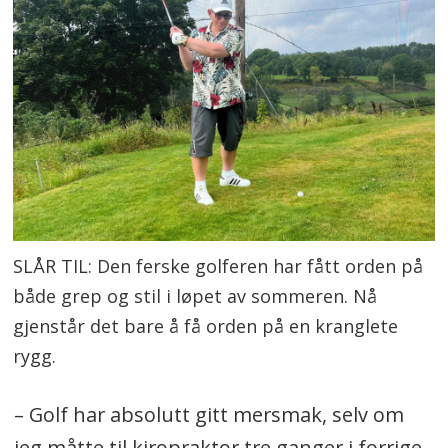
SLÅR TIL: Den ferske golferen har fått orden på
både grep og stil i løpet av sommeren. Nå
gjenstår det bare å få orden på en kranglete
rygg.
– Golf har absolutt gitt mersmak, selv om
jeg måtte til kiropraktor tre ganger i forrige