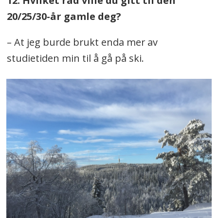
12. Hvilket råd ville du gitt til den
20/25/30-år gamle deg?
– At jeg burde brukt enda mer av
studietiden min til å gå på ski.