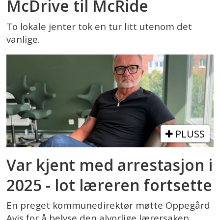
McDrive til McRide
To lokale jenter tok en tur litt utenom det
vanlige.
PLUSS
Var kjent med arrestasjon i
2025 - lot læreren fortsette
En preget kommunedirektør møtte Oppegård
Avis for å belyse den alvorlige lærersaken.