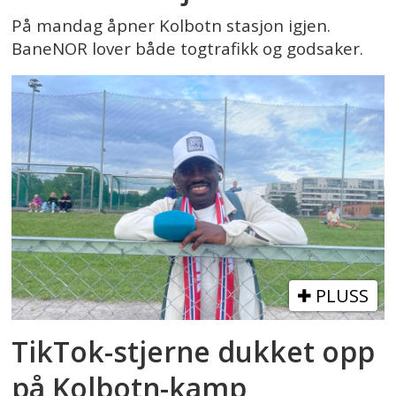
På mandag åpner Kolbotn stasjon igjen.
BaneNOR lover både togtrafikk og godsaker.
PLUSS
TikTok-stjerne dukket opp
på Kolbotn-kamp