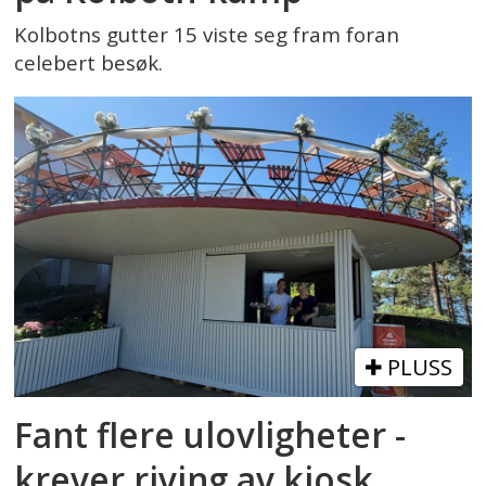
Kolbotns gutter 15 viste seg fram foran
celebert besøk.
PLUSS
Fant flere ulovligheter -
krever riving av kiosk