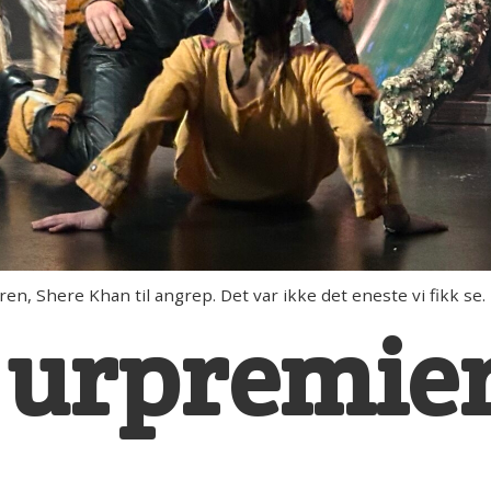
n, Shere Khan til angrep. Det var ikke det eneste vi fikk se.
l urpremier