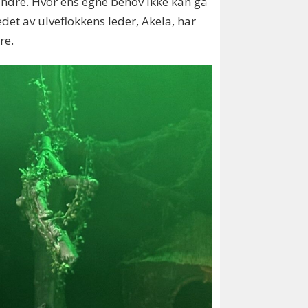
ndre. Hvor ens egne behov ikke kan gå
det av ulveflokkens leder, Akela, har
dre.