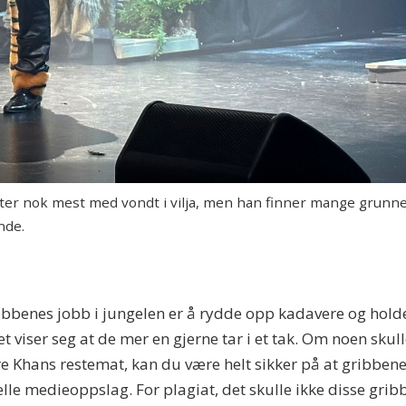
er nok mest med vondt i vilja, men han finner mange grunner 
nde.
ibbenes jobb i jungelen er å rydde opp kadavere og holde s
Det viser seg at de mer en gjerne tar i et tak. Om noen skul
e Khans restemat, kan du være helt sikker på at gribbene e
elle medieoppslag. For plagiat, det skulle ikke disse grib