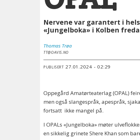
Nervene var garantert i he
«Jungelboka» i Kolben freda
Thomas
Trøa
TT@OAVIS.NO
27.01.2024 - 02:29
PUBLISERT
Oppegård Amatørteaterlag (OPAL) feirer
men også slangespråk, apespråk, sjakal
fortsatt ikke mangel på.
I OPALs «Jungelboka» møter ulveflokken 
en sikkelig grinete Shere Khan som bare