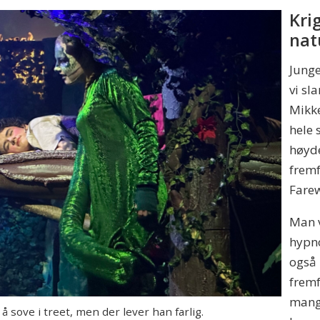
Kri
nat
Junge
vi sl
Mikke
hele 
høyde
fremf
Farew
Man v
hypno
også 
fremf
mangf
sove i treet, men der lever han farlig.