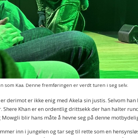
en som Kaa. Denne fremføringen er verdt turen i seg selv.
r derimot er ikke enig med Akela sin justis. Selvom han h
. Shere Khan er en ordentlig drittsekk der han halter run
g Mowgli blir hans måte å hevne seg på denne motbydel
er inn i jungelen og tar seg til rette som en hensynsløs 