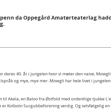
lspenn da Oppegård Amatørteaterlag had
g.
 deres 40. år i jungelen hvor vi møter den naive, Mowgli
språk og mye, mye mer. Mowgli har hele livet i jungelen
til Akela, en Baloo fra Østfold med ordentlige tjukke L'er
 er Kolbotn Surgubbeforening verdig. Og selvfølgelig en 