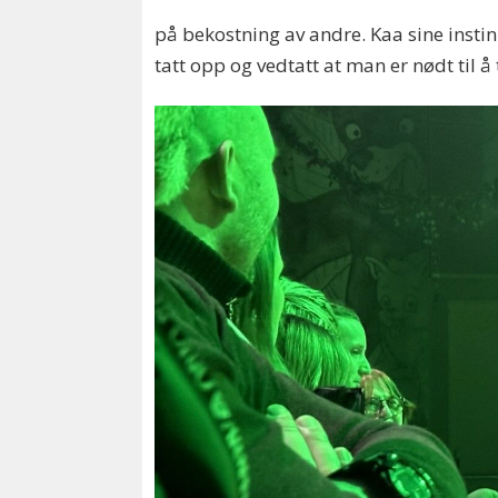
på bekostning av andre. Kaa sine instin
tatt opp og vedtatt at man er nødt til 