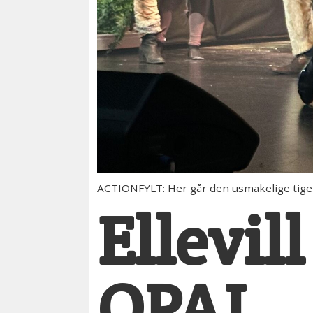
ACTIONFYLT: Her går den usmakelige tigere
Ellevil
OPAL