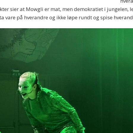
hvera
kter sier at Mowgli er mat, men demokratiet i jungelen, le
å ta vare på hverandre og ikke løpe rundt og spise hveran