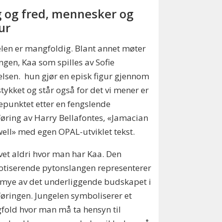
g og fred, mennesker og
ur
len er mangfoldig. Blant annet møter
angen, Kaa som spilles av Sofie
lsen. hun gjør en episk figur gjennom
stykket og står også for det vi mener er
punktet etter en fengslende
øring av Harry Bellafontes, «Jamacian
ell» med egen OPAL-utviklet tekst.
et aldri hvor man har Kaa. Den
tiserende pytonslangen representerer
mye av det underliggende budskapet i
øringen. Jungelen symboliserer et
old hvor man må ta hensyn til