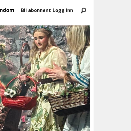
endom
Bli abonnent
Logg inn