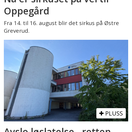
Oppegård
Fra 14. til 16. august blir det sirkus på Østre
Greverud.
PLUSS
Avslo løslatelse - retten