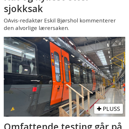
sjokksak
OAvis-redaktør Eskil Bjørshol kommenterer
den alvorlige lærersaken.
PLUSS
Omfattende testing går på