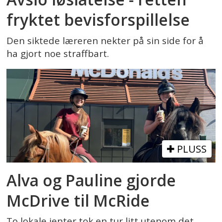
fryktet bevisforspillelse
Den siktede læreren nekter på sin side for å
ha gjort noe straffbart.
PLUSS
Alva og Pauline gjorde
McDrive til McRide
To lokale jenter tok en tur litt utenom det