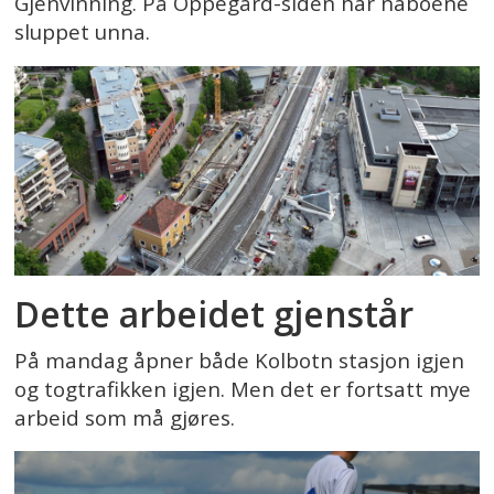
Gjenvinning. På Oppegård-siden har naboene
sluppet unna.
Dette arbeidet gjenstår
På mandag åpner både Kolbotn stasjon igjen
og togtrafikken igjen. Men det er fortsatt mye
arbeid som må gjøres.