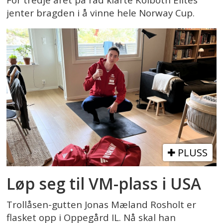
For tredje året på rad klarte Kolbotn Elites
jenter bragden i å vinne hele Norway Cup.
PLUSS
Løp seg til VM-plass i USA
Trollåsen-gutten Jonas Mæland Rosholt er
flasket opp i Oppegård IL. Nå skal han