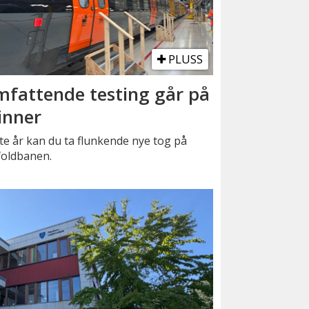
PLUSS
fattende testing går på
inner
e år kan du ta flunkende nye tog på
foldbanen.