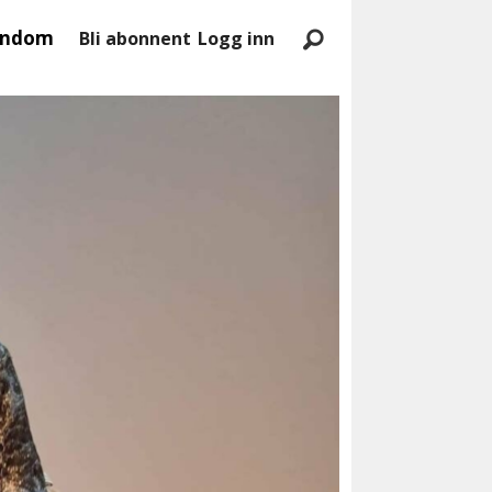
endom
Bli abonnent
Logg inn