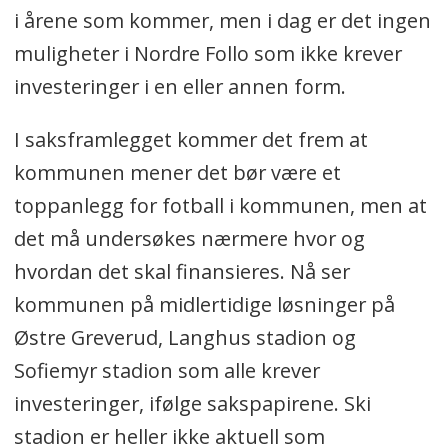
tilrettelegge for KIL damer i Nordre Follo
i årene som kommer, men i dag er det ingen
kommune. Tiltaket krever at KIL
muligheter i Nordre Follo som ikke krever
toppfotball kvinner søker dispensasjon
investeringer i en eller annen form.
hos Norges Fotballforbund for å få spilt
I saksframlegget kommer det frem at
sine hjemmekamper et annet sted.
kommunen mener det bør være et
toppanlegg for fotball i kommunen, men at
det må undersøkes nærmere hvor og
hvordan det skal finansieres. Nå ser
kommunen på midlertidige løsninger på
Østre Greverud, Langhus stadion og
Sofiemyr stadion som alle krever
investeringer, ifølge sakspapirene. Ski
stadion er heller ikke aktuell som