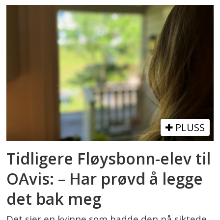
PLUSS
Tidligere Fløysbonn-elev til
OAvis: – Har prøvd å legge
det bak meg
Det sier en kvinne som hadde den nå siktede