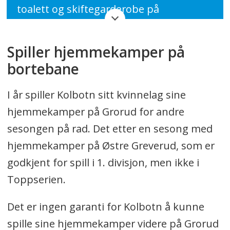
toalett og skiftegarderobe på
kommunal grunn i nærheten av
Tømtebanen for å dekke
Spiller hjemmekamper på
breddeidrettens behov. Estimert
bortebane
investeringskostnad 5,4 millioner kroner
brutto. Finanskostnader av
I år spiller Kolbotn sitt kvinnelag sine
investeringen samt FDV kostnader
hjemmekamper på Grorud for andre
medfører en økning i driftsbudsjettet
sesongen på rad. Det etter en sesong med
på 0,55 millioner kroner per år.
hjemmekamper på Østre Greverud, som er
godkjent for spill i 1. divisjon, men ikke i
2. Kommunedirektøren utreder flere
Toppserien.
alternativer for å oppfylle intensjonen
fra vedtak sak 60/24 Garderobeløsning
Det er ingen garanti for Kolbotn å kunne
for Sofiemyr idrettspark med å
spille sine hjemmekamper videre på Grorud