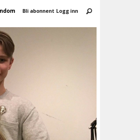
endom
Bli abonnent
Logg inn