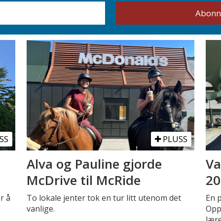
SS
PLUSS
Alva og Pauline gjorde
Va
McDrive til McRide
20
r å
To lokale jenter tok en tur litt utenom det
En 
vanlige.
Oppe
lær