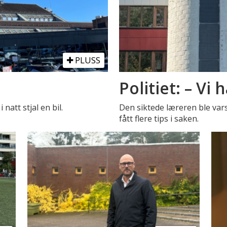
PLUSS
Politiet: – Vi 
natt stjal en bil.
Den siktede læreren ble vars
fått flere tips i saken.