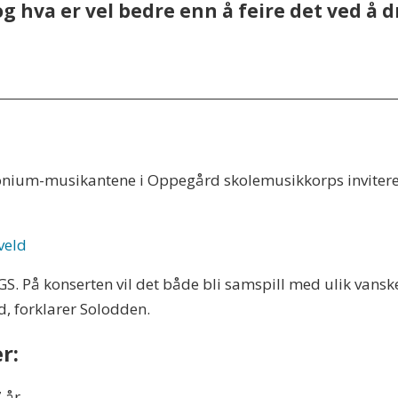
g hva er vel bedre enn å feire det ved å 
onium-musikantene i Oppegård skolemusikkorps inviterer t
veld
GS. På konserten vil det både bli samspill med ulik vans
d, forklarer Solodden.
er:
 år