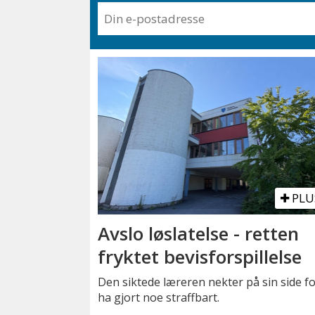
PLU
Avslo løslatelse - retten
fryktet bevisforspillelse
Den siktede læreren nekter på sin side fo
ha gjort noe straffbart.