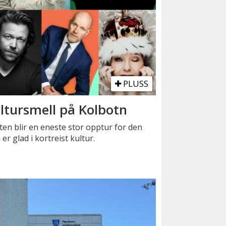
PLUSS
ltursmell på Kolbotn
en blir en eneste stor opptur for den
er glad i kortreist kultur.