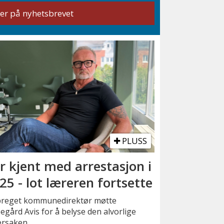
PLUSS
r kjent med arrestasjon i
25 - lot læreren fortsette
preget kommunedirektør møtte
gård Avis for å belyse den alvorlige
ersaken.