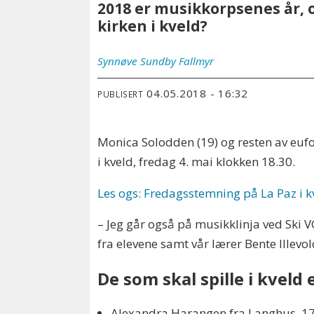
2018 er musikkorpsenes år, o
kirken i kveld?
Synnøve
Sundby Fallmyr
04.05.2018 - 16:32
PUBLISERT
Monica Solodden (19) og resten av euf
i kveld, fredag 4. mai klokken 18.30.
Les ogs: Fredagsstemning på La Paz i k
– Jeg går også på musikklinja ved Ski V
fra elevene samt vår lærer Bente Illevol
De som skal spille i kveld 
Alexandra Harangen fra Langhus, 17