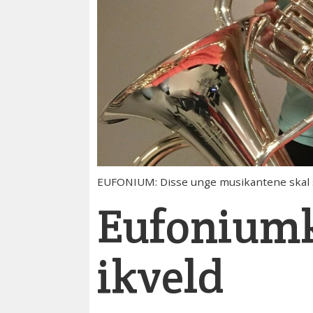
EUFONIUM: Disse unge musikantene skal spi
Eufoniumk
ikveld