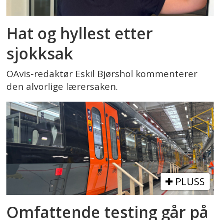
Hat og hyllest etter
sjokksak
OAvis-redaktør Eskil Bjørshol kommenterer
den alvorlige lærersaken.
PLUSS
Omfattende testing går på