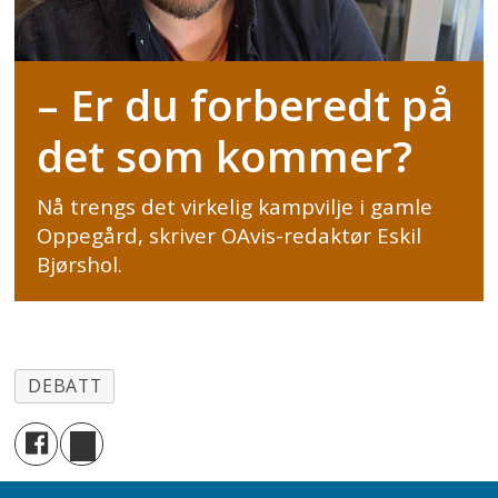
– Er du forberedt på
det som kommer?
Nå trengs det virkelig kampvilje i gamle
Oppegård, skriver OAvis-redaktør Eskil
Bjørshol.
DEBATT