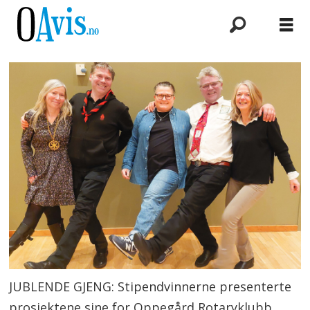
JUBLENDE GJENG: Stipendvinnerne presenterte
prosjektene sine for Oppegård Rotaryklubb