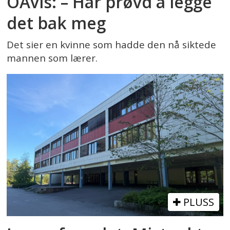
OAvis: – Har prøvd å legge
det bak meg
Det sier en kvinne som hadde den nå siktede
mannen som lærer.
PLUSS