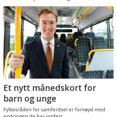
Et nytt månedskort for
barn og unge
Fylkesråden for samferdsel er fornøyd med
endringen de har innført.