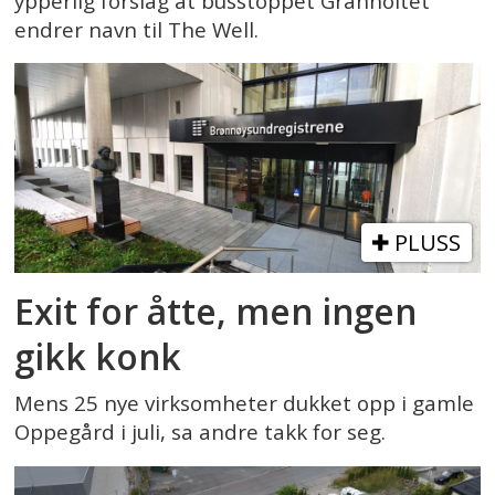
ypperlig forslag at busstoppet Granholtet
endrer navn til The Well.
PLUSS
Exit for åtte, men ingen
gikk konk
Mens 25 nye virksomheter dukket opp i gamle
Oppegård i juli, sa andre takk for seg.