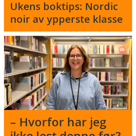
Ukens boktips: Nordic
noir av ypperste klasse
– Hvorfor har jeg
ikke lest denne før?