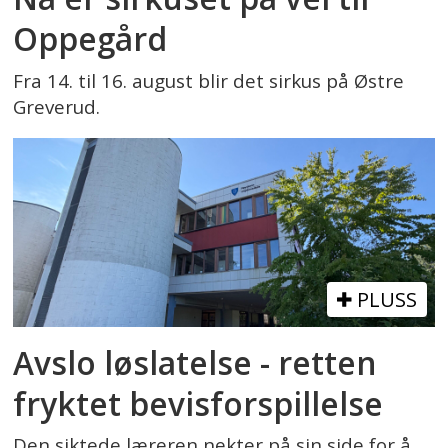
Oppegård
Fra 14. til 16. august blir det sirkus på Østre
Greverud.
PLUSS
Avslo løslatelse - retten
fryktet bevisforspillelse
Den siktede læreren nekter på sin side for å