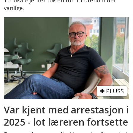
To lokale jenter tok en tur litt utenom det
vanlige.
PLUSS
Var kjent med arrestasjon i
2025 - lot læreren fortsette