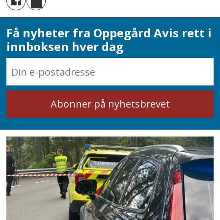
Få nyheter fra Oppegård Avis rett i
innboksen hver dag