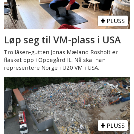
PLUSS
Løp seg til VM-plass i USA
Trollåsen-gutten Jonas Mæland Rosholt er
flasket opp i Oppegård IL. Nå skal han
representere Norge i U20 VM i USA.
PLUSS