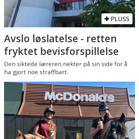
PLUSS
Avslo løslatelse - retten
fryktet bevisforspillelse
Den siktede læreren nekter på sin side for å
ha gjort noe straffbart.