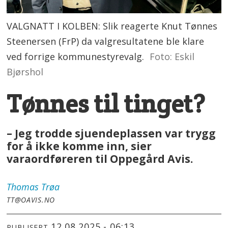
VALGNATT I KOLBEN: Slik reagerte Knut Tønnes
Steenersen (FrP) da valgresultatene ble klare
ved forrige kommunestyrevalg.
Foto: Eskil
Bjørshol
Tønnes til tinget?
– Jeg trodde sjuendeplassen var trygg
for å ikke komme inn, sier
varaordføreren til Oppegård Avis.
Thomas
Trøa
TT@OAVIS.NO
12.08.2025 - 06:13
PUBLISERT