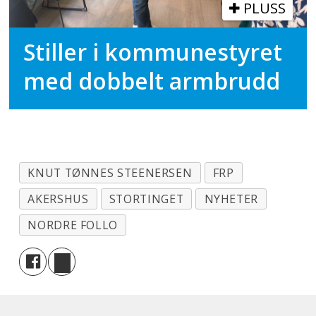
PLUSS
Stiller i kommunestyret
med dobbelt armbrudd
KNUT TØNNES STEENERSEN
FRP
AKERSHUS
STORTINGET
NYHETER
NORDRE FOLLO