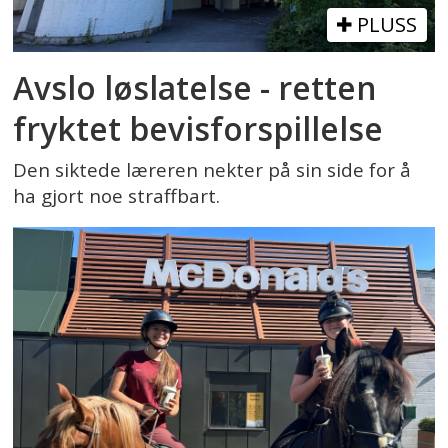
PLUSS
Avslo løslatelse - retten
fryktet bevisforspillelse
Den siktede læreren nekter på sin side for å
ha gjort noe straffbart.