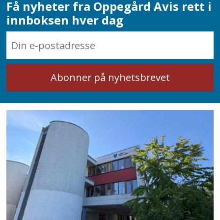
Få nyheter fra Oppegård Avis rett i
innboksen hver dag