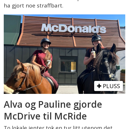
ha gjort noe straffbart.
PLUSS
Alva og Pauline gjorde
McDrive til McRide
To lokale jenter tok en tur litt utenom det