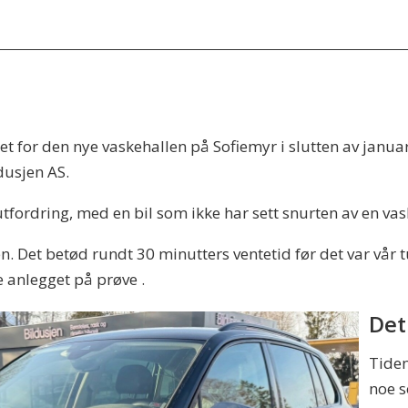
 for den nye vaskehallen på Sofiemyr i slutten av januar, 
ldusjen AS.
utfordring, med en bil som ikke har sett snurten av en va
. Det betød rundt 30 minutters ventetid før det var vår tur
e anlegget på prøve .
Det 
Tiden
noe s