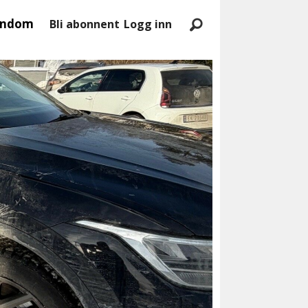
endom
Bli abonnent
Logg inn