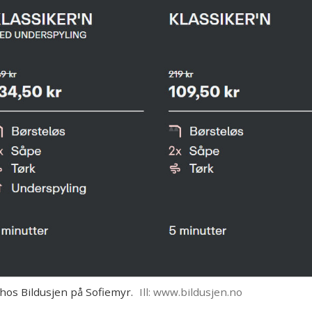
 hos Bildusjen på Sofiemyr.
Ill: www.bildusjen.no