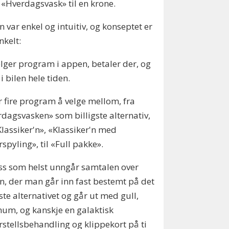
 «Hverdagsvask» til en krone.
 var enkel og intuitiv, og konseptet er
enkelt:
lger program i appen, betaler der, og
 i bilen hele tiden.
r fire program å velge mellom, fra
dagsvasken» som billigste alternativ,
Klassiker'n», «Klassiker'n med
spyling», til «Full pakke».
ss som helst unngår samtalen over
n, der man går inn fast bestemt på det
gste alternativet og går ut med gull,
num, og kanskje en galaktisk
stellsbehandling og klippekort på ti