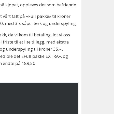
på kjøpet, oppleves det som befriende.
t vårt falt på «Full pakke» til kroner
0, med 3 x såpe, tørk og underspyling
kk, da vi kom til betaling, lot vi oss
l friste til et lite tillegg, med ekstra
og underspyling til kroner 35,- .
d ble det «Full pakke EXTRA», og
n endte på 189,50.