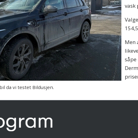
vask 
Valge
154,5
Men a
likeve
såpe 
Derme
prise
l da vi testet Bildusjen.