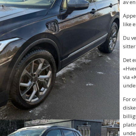
av en
Appen
like 
Du ve
sitter
Det e
«Hver
via «
under
For o
diske
billi
plati
under