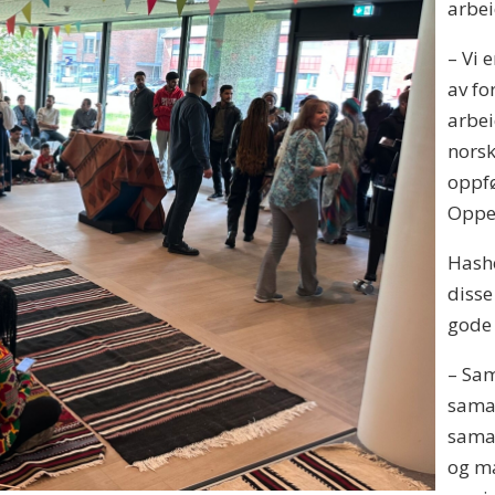
arbei
– Vi 
av fo
arbei
norsk
oppfø
Oppe
Hashe
disse
gode 
– Sam
samar
sama
og ma