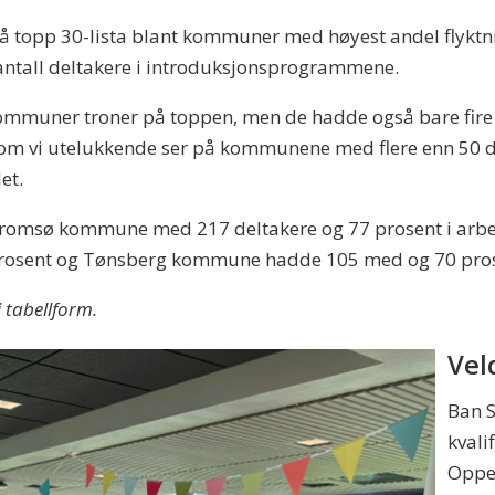
på topp 30-lista blant kommuner med høyest andel flyktni
 i antall deltakere i introduksjonsprogrammene.
ommuner troner på toppen, men de hadde også bare fire t
om vi utelukkende ser på kommunene med flere enn 50 d
et.
net Tromsø kommune med 217 deltakere og 77 prosent i a
 prosent og Tønsberg kommune hadde 105 med og 70 pros
i tabellform.
Vel
Ban S
kvali
Oppeg