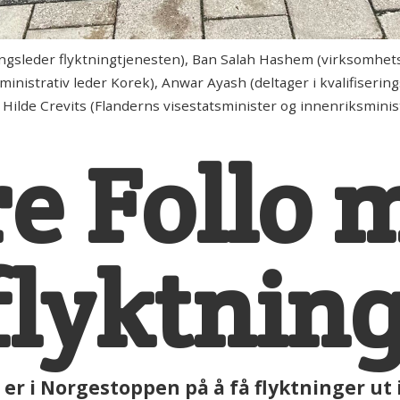
gsleder flyktningtjenesten), Ban Salah Hashem (virksomhetsl
ministrativ leder Korek), Anwar Ayash (deltager i kvalifiseri
Hilde Crevits (Flanderns visestatsminister og innenriksminis
e Follo 
flyktning
o er i Norgestoppen på å få flyktninger ut