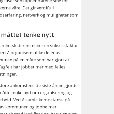
gslivet som åpner dørene sine for
kerne våre. Det gir verdifull
dserfaring, nettverk og muligheter som
 måttet tenke nytt
omhetslederen mener en suksessfaktor
ært å organisere ulike deler av
unen på en måte som har gjort at
 fagfelt har jobbet mer med felles
etninger.
store ankomstene de siste årene gjorde
 måtte tenke nytt om organisering og
rbeid. Ved å samle kompetanse på
s av kommunen og jobbe mer
matisk med kvalifisering, har vi styrket