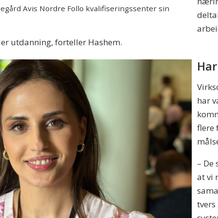
nærin
ård Avis Nordre Follo kvalifiseringssenter sin
delta
arbei
eller utdanning, forteller Hashem.
Har
Virks
har v
komm
flere
måls
– De 
at vi
sama
tver
syste