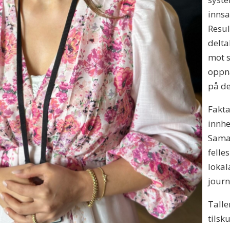
innsa
Resul
delta
mot s
oppnå
på de
Fakta
innhe
Samar
felle
lokal
journ
Tall
tilsk