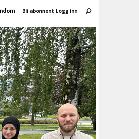
endom
Bli abonnent
Logg inn