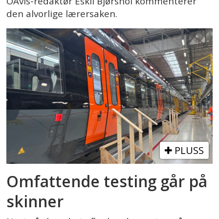
OAvis-redaktør Eskil Bjørshol kommenterer
den alvorlige lærersaken.
PLUSS
Omfattende testing går på
skinner