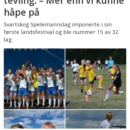
tevling: – Mer enn vi kunne
håpe på
Svartskog Spelemannslag imponerte i sin
første landsfestival og ble nummer 15 av 32
lag.