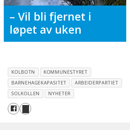
– Vil bli fjernet i
løpet av uken
KOLBOTN
KOMMUNESTYRET
BARNEHAGEKAPASITET
ARBEIDERPARTIET
SOLKOLLEN
NYHETER