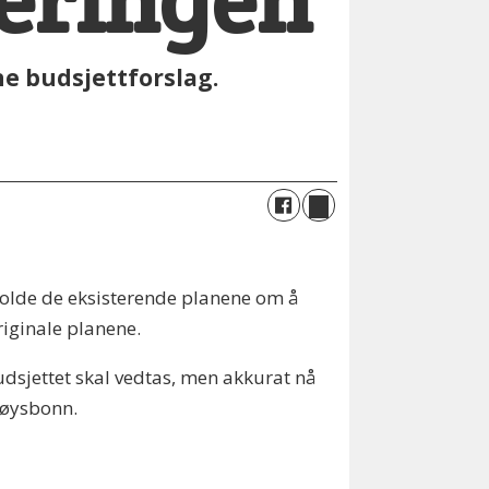
teringen
ne budsjettforslag.
tholde de eksisterende planene om å
riginale planene.
udsjettet skal vedtas, men akkurat nå
Fløysbonn.