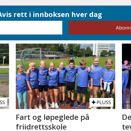
vis rett i innboksen hver dag
SS
PLUSS
Fart og løpeglede på
De
friidrettsskole
te