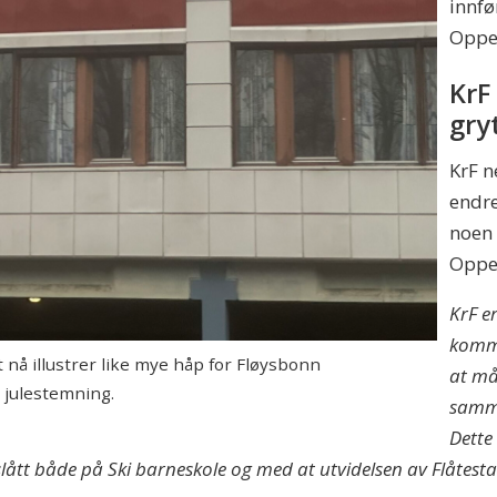
innfø
Oppe
KrF 
gry
KrF n
endre
noen 
Oppe
KrF e
komm
 nå illustrer like mye håp for Fløysbonn
at må
 julestemning.
samme
Dette 
eslått både på Ski barneskole og med at utvidelsen av Flåtest