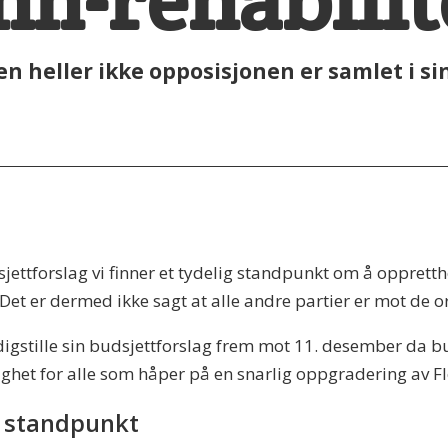
nn-rehabili
en heller ikke opposisjonen er samlet i si
dsjettforslag vi finner et tydelig standpunkt om å oppret
et er dermed ikke sagt at alle andre partier er mot de o
rdigstille sin budsjettforslag frem mot 11. desember da b
ighet for alle som håper på en snarlig oppgradering av 
g standpunkt