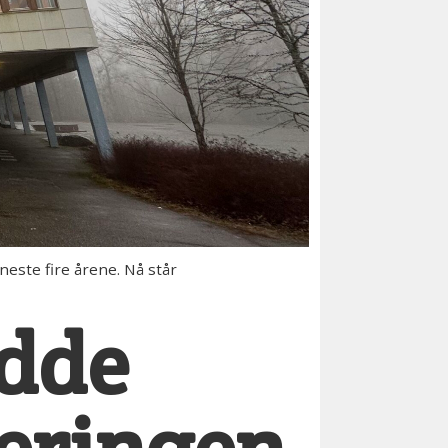
ste fire årene. Nå står
edde