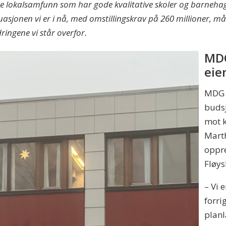
de lokalsamfunn som har gode kvalitative skoler og barneh
tuasjonen vi er i nå, med omstillingskrav på 260 millioner, må
ringene vi står overfor.
MDG
eie
MDG h
budsj
mot 
Marth
oppre
Fløy
– Vi 
forri
planl