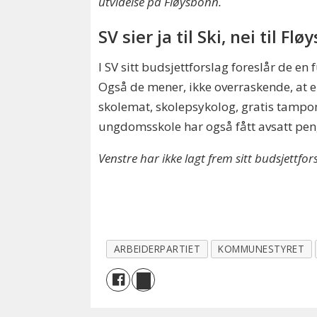
utvidelse på Fløysbonn.
SV sier ja til Ski, nei til Fl
I SV sitt budsjettforslag foreslår de en
Også de mener, ikke overraskende, at ei
skolemat, skolepsykolog, gratis tampo
ungdomsskole har også fått avsatt pen
Venstre har ikke lagt frem sitt budsjettfo
ARBEIDERPARTIET
KOMMUNESTYRET