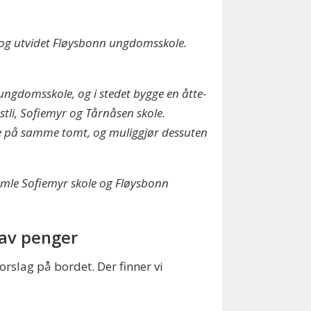
rt og utvidet Fløysbonn ungdomsskole.
ngdomsskole, og i stedet bygge en åtte-
stli, Sofiemyr og Tårnåsen skole.
ole på samme tomt, og muliggjør dessuten
gamle Sofiemyr skole og Fløysbonn
 av penger
orslag på bordet. Der finner vi