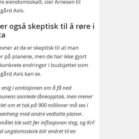
re eiendomsskatt, sier Arnesen til
gård Avis.
er også skeptisk til å røre i
ta
evner at de er skeptisk til at man
r på planene, men de har ikke gjort
konkrete endringer i budsjettet som
gård Avis kan se.
r enig i ambisjonen om å få ned
unens samlede låneopptak, men mener
let om et tak på 900 millioner må ses i
nheng med andre vedtatte planer.
målet ble satt før inflasjonen steg, og KrF
ad ungdomsskole blir endret til en