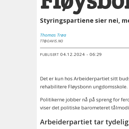
Fløysbo
Styringspartiene sier nei, m
Thomas
Trøa
TT@OAVIS.NO
04.12.2024 - 06:29
PUBLISERT
Det er kun hos Arbeiderpartiet sitt bu
rehabilitere Fløysbonn ungdomsskole. D
Politikerne jobber nå på spreng for fe
viser det politiske barometeret tålmod
Arbeiderpartiet tar tydeli