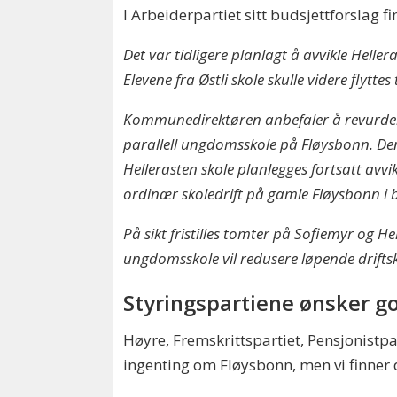
I Arbeiderpartiet sitt budsjettforslag
Det var tidligere planlagt å avvikle Hell
Elevene fra Østli skole skulle videre flytt
Kommunedirektøren anbefaler å revurdere 
parallell ungdomsskole på Fløysbonn. Denne
Hellerasten skole planlegges fortsatt av
ordinær skoledrift på gamle Fløysbonn i
På sikt fristilles tomter på Sofiemyr og 
ungdomsskole vil redusere løpende drifts
Styringspartiene ønsker go
Høyre, Fremskrittspartiet, Pensjonistpa
ingenting om Fløysbonn, men vi finner 