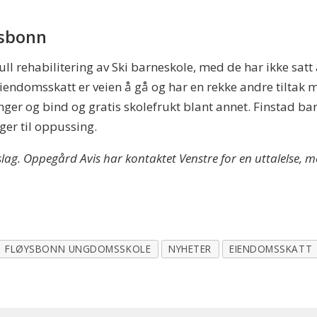
øysbonn
 full rehabilitering av Ski barneskole, med de har ikke sat
endomsskatt er veien å gå og har en rekke andre tiltak mot
nger og bind og gratis skolefrukt blant annet. Finstad 
ger til oppussing.
rslag. Oppegård Avis har kontaktet Venstre for en uttalelse, m
FLØYSBONN UNGDOMSSKOLE
NYHETER
EIENDOMSSKATT