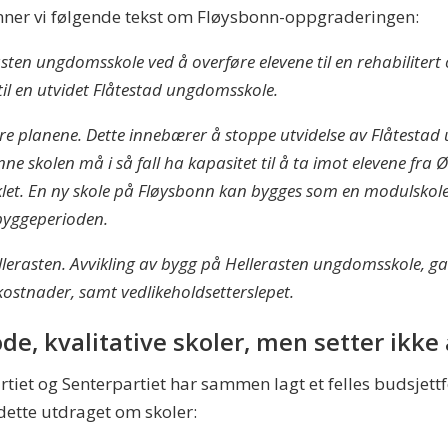
 finner vi følgende tekst om Fløysbonn-oppgraderingen:
erasten ungdomsskole ved å overføre elevene til en rehabilite
es til en utvidet Flåtestad ungdomsskole.
planene. Dette innebærer å stoppe utvidelse av Flåtestad u
 skolen må i så fall ha kapasitet til å ta imot elevene fra Ø
viklet. En ny skole på Fløysbonn kan bygges som en modulsk
 byggeperioden.
Hellerasten. Avvikling av bygg på Hellerasten ungdomsskole, 
kostnader, samt vedlikeholdsetterslepet.
de, kvalitative skoler, men setter ikke
rtiet og Senterpartiet har sammen lagt et felles budsjettf
dette utdraget om skoler: