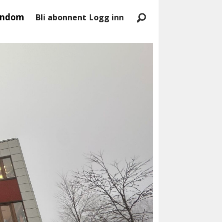
endom
Bli abonnent
Logg inn