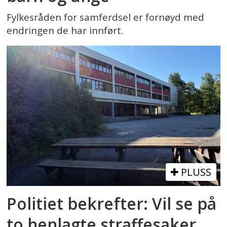
Fylkesråden for samferdsel er fornøyd med
endringen de har innført.
PLUSS
Politiet bekrefter: Vil se på
to henlagte straffesaker