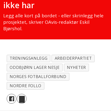
ikke har
Legg alle kort på bordet - eller skrinlegg hele
prosjektet, skriver OAvis-redaktør Eskil
Bjørshol.
TRENINGSANLEGG
ARBEIDERPARTIET
ODDBJØRN LAGER NESJE
NYHETER
NORGES FOTBALLFORBUND
NORDRE FOLLO