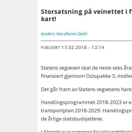
Storsatsning på veinettet i f
kart!
Anders
Nordheim Dahl
15.02.2018 - 12:14
PUBLISERT
Statens vegvesen skal de neste seks åra
finansiert gjennom Oslopakke 3, midle
Det går fram av Statens vegvesens ha
Handlingsprogrammet 2018-2023 er en k
transportplan 2018-2029. Handlingspro
de årlige statsbudsjettene.
I Akershus er rammen for riksvegtiltak