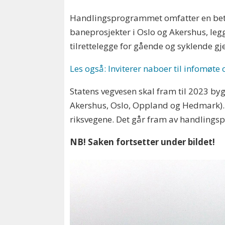
Handlingsprogrammet omfatter en betyd
baneprosjekter i Oslo og Akershus, leg
tilrettelegge for gående og syklende g
Les også: Inviterer naboer til infomøte 
Statens vegvesen skal fram til 2023 byg
Akershus, Oslo, Oppland og Hedmark). S
riksvegene. Det går fram av handling
NB! Saken fortsetter under bildet!