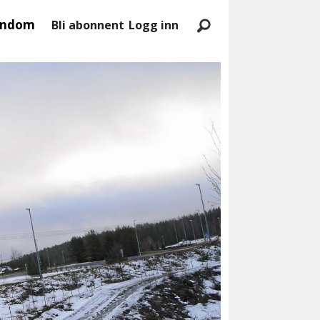
endom
Bli abonnent
Logg inn