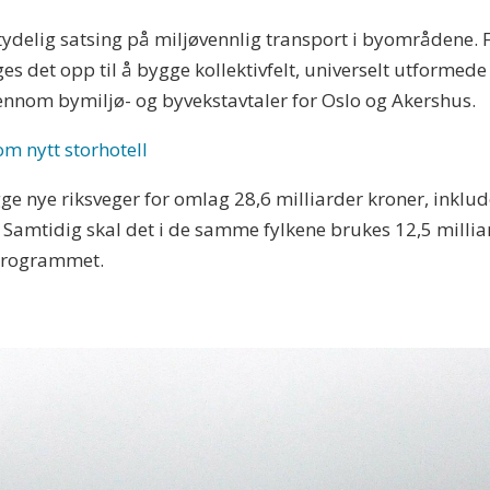
elig satsing på miljøvennlig transport i byområdene. Fo
ges det opp til å bygge kollektivfelt, universelt utforme
jennom bymiljø- og byvekstavtaler for Oslo og Akershus.
om nytt storhotell
ge nye riksveger for omlag 28,6 milliarder kroner, inklu
amtidig skal det i de samme fylkene brukes 12,5 milliar
sprogrammet.