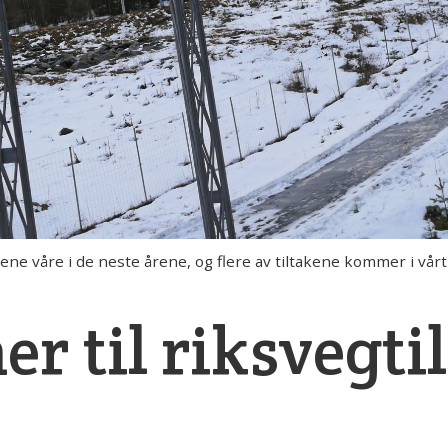
ne våre i de neste årene, og flere av tiltakene kommer i vå
er til riksvegtil