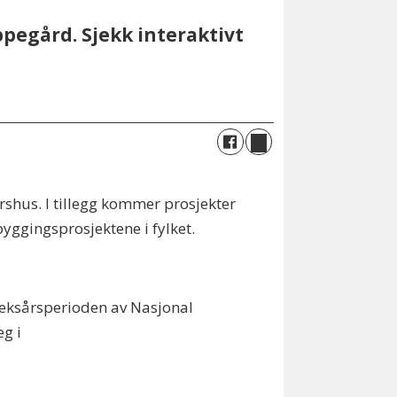
Oppegård. Sjekk interaktivt
ershus. I tillegg kommer prosjekter
ggingsprosjektene i fylket.
seksårsperioden av Nasjonal
g i
.