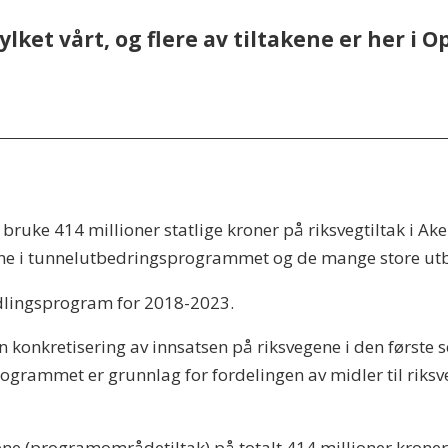
ylket vårt, og flere av tiltakene er her i 
 bruke 414 millioner statlige kroner på riksvegtiltak i Ak
ne i tunnelutbedringsprogrammet og de mange store utby
ndlingsprogram for 2018-2023.
onkretisering av innsatsen på riksvegene i den første 
grammet er grunnlag for fordelingen av midler til riksve
ene (programområdetiltak) på totalt 414 millioner kroner