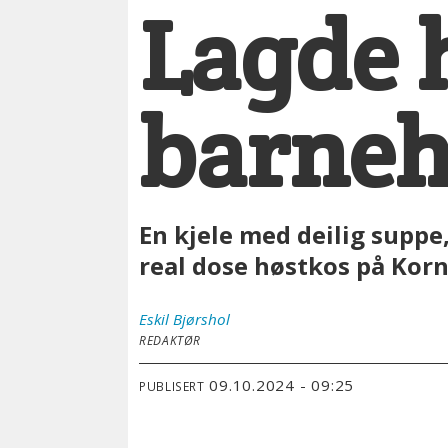
Lagde h
barne
En kjele med deilig suppe
real dose høstkos på Ko
Eskil
Bjørshol
REDAKTØR
09.10.2024 - 09:25
PUBLISERT