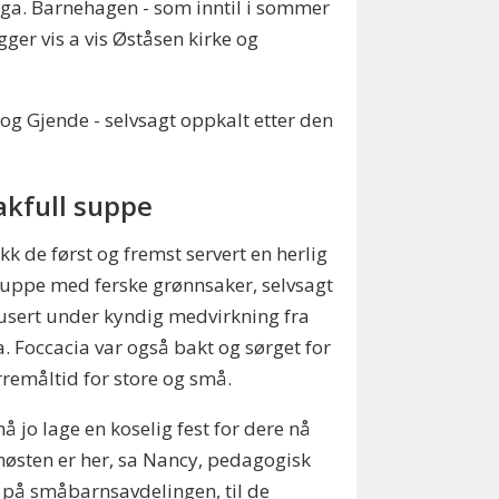
ga. Barnehagen - som inntil i sommer
er vis a vis Øståsen kirke og
og Gjende - selvsagt oppkalt etter den
kfull suppe
ikk de først og fremst servert en herlig
uppe med ferske grønnsaker, selvsagt
sert under kyndig medvirkning fra
. Foccacia var også bakt og sørget for
rremåltid for store og små.
må jo lage en koselig fest for dere nå
østen er her, sa Nancy, pedagogisk
 på småbarnsavdelingen, til de