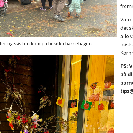
frem
Været
det s
alle 
nter og søsken kom på besøk i barnehagen.
høst
Korn
PS: 
på di
barne
tips