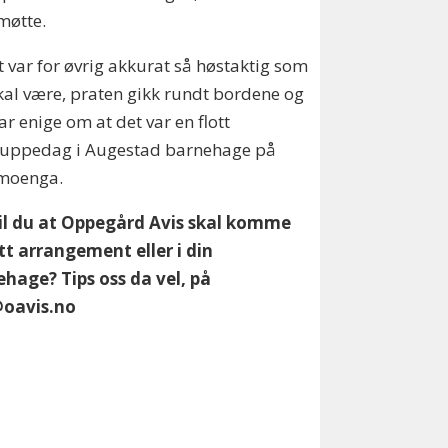
møtte.
 var for øvrig akkurat så høstaktig som
kal være, praten gikk rundt bordene og
var enige om at det var en flott
suppedag i Augestad barnehage på
moenga.
Vil du at Oppegård Avis skal komme
tt arrangement eller i din
hage? Tips oss da vel, på
@oavis.no