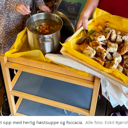
 opp med herlig høstsuppe og foccacia.
Alle foto: Eskil Bjørs