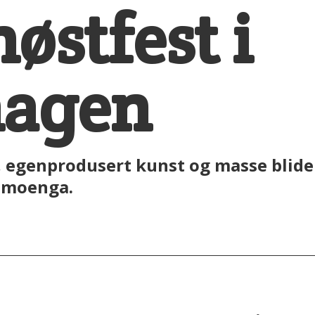
østfest i
hagen
, egenprodusert kunst og masse blide 
rnmoenga.