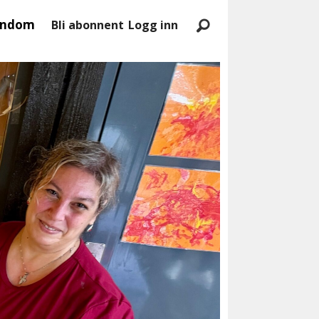
endom
Bli abonnent
Logg inn