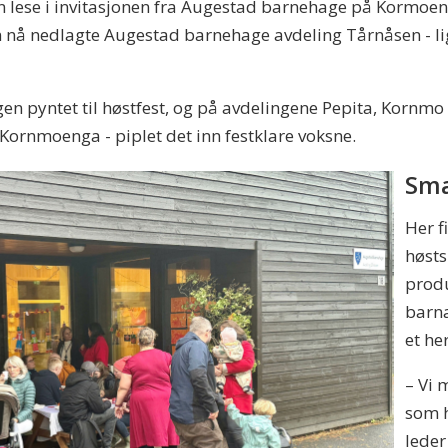
lese i invitasjonen fra Augestad barnehage på Kormoen
 nå nedlagte Augestad barnehage avdeling Tårnåsen - ligg
n pyntet til høstfest, og på avdelingene Pepita, Kornmo 
Kornmoenga - piplet det inn festklare voksne.
Sma
Her f
høsts
produ
barna
et he
– Vi 
som h
leder