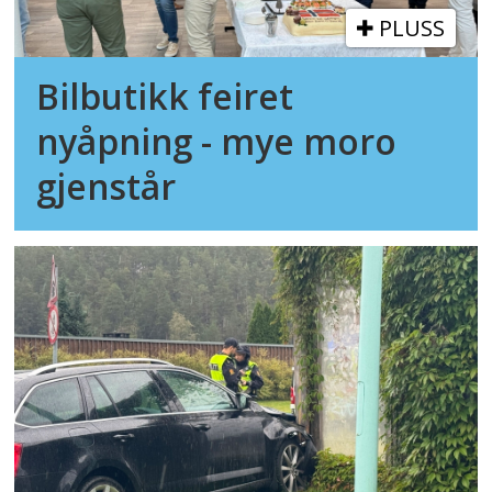
PLUSS
Bilbutikk feiret
nyåpning - mye moro
gjenstår