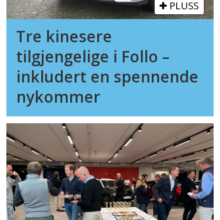
PLUSS
Tre kinesere
tilgjengelige i Follo –
inkludert en spennende
nykommer