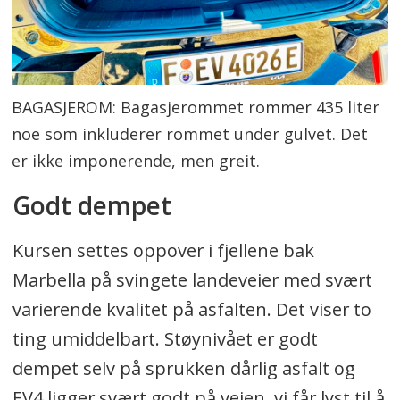
BAGASJEROM: Bagasjerommet rommer 435 liter
noe som inkluderer rommet under gulvet. Det
er ikke imponerende, men greit.
Godt dempet
Kursen settes oppover i fjellene bak
Marbella på svingete landeveier med svært
varierende kvalitet på asfalten. Det viser to
ting umiddelbart. Støynivået er godt
dempet selv på sprukken dårlig asfalt og
EV4 ligger svært godt på veien, vi får lyst til å