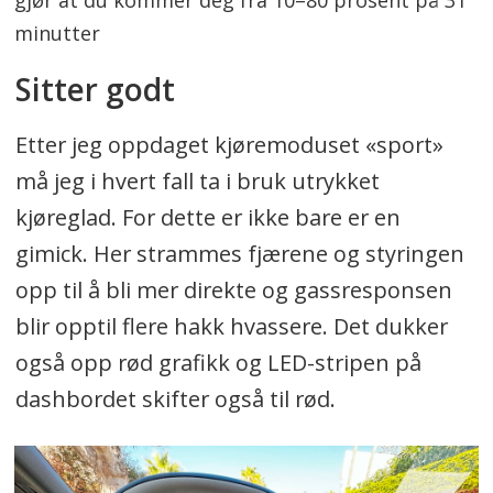
gjør at du kommer deg fra 10–80 prosent på 31
minutter
Sitter godt
Etter jeg oppdaget kjøremoduset «sport»
må jeg i hvert fall ta i bruk utrykket
kjøreglad. For dette er ikke bare er en
gimick. Her strammes fjærene og styringen
opp til å bli mer direkte og gassresponsen
blir opptil flere hakk hvassere. Det dukker
også opp rød grafikk og LED-stripen på
dashbordet skifter også til rød.