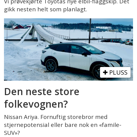
Vi prøvekjørte Toyotas nye elbil-flaggskip. Det
gikk nesten helt som planlagt.
PLUSS
Den neste store
folkevognen?
Nissan Ariya. Fornuftig storebror med
stjernepotensial eller bare nok en «famile-
SUV»?