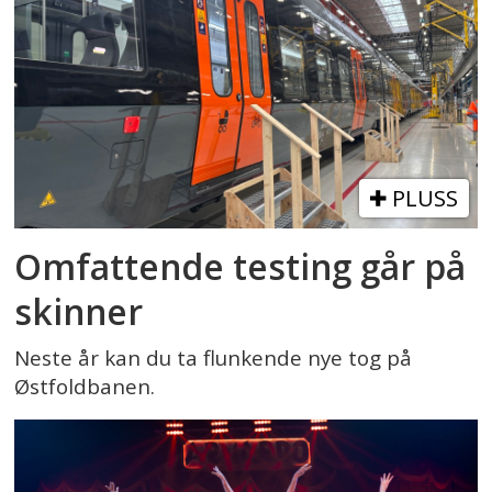
PLUSS
Omfattende testing går på
skinner
Neste år kan du ta flunkende nye tog på
Østfoldbanen.