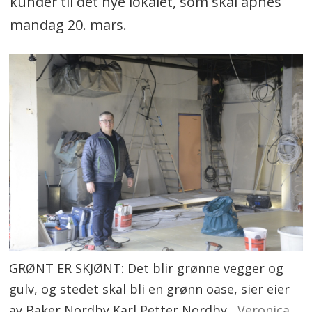
kunder til det nye lokalet, som skal åpnes
mandag 20. mars.
GRØNT ER SKJØNT: Det blir grønne vegger og
gulv, og stedet skal bli en grønn oase, sier eier
av Baker Nordby Karl Petter Nordby.
Veronica