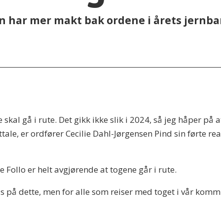
 har mer makt bak ordene i årets jernban
ne skal gå i rute. Det gikk ikke slik i 2024, så jeg håper 
esttale, er ordfører Cecilie Dahl-Jørgensen Pind sin førte r
 Follo er helt avgjørende at togene går i rute.
us på dette, men for alle som reiser med toget i vår kommu