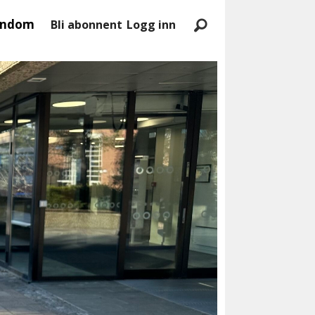
endom
Bli abonnent
Logg inn