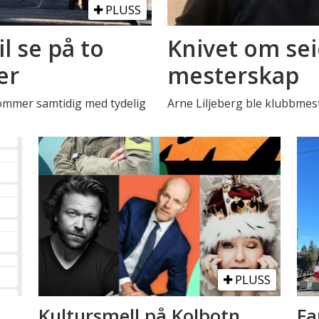
PLUSS
il se på to
Knivet om sei
er
mesterskap
Kommer samtidig med tydelig
Arne Liljeberg ble klubbmest
PLUSS
Kultursmell på Kolbotn
Fa