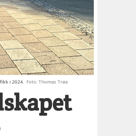
ikk i 2024.
Foto: Thomas Trøa
udskapet
e