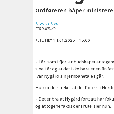
Ordføreren håper ministeren
Thomas
Trøa
TT@OAVIS.NO
14.01.2025 - 15:00
PUBLISERT
– I år, som i fjor, er budskapet at toge
sine i år og at det ikke bare er en fin f
Ivar Nygård sin jernbanetale i går.
Hun understreker at det for oss i Nordre
– Det er bra at Nygård fortsatt har fok
og at togene faktisk er i rute, sier hun.