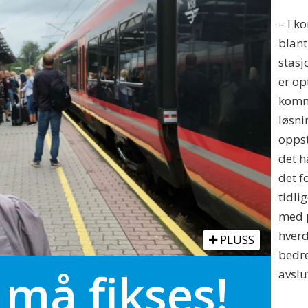
– I k
blant
stasj
er op
kommu
løsni
oppst
det h
det f
tidli
med p
hverd
PLUSS
bedre
 må fikses!
avslu