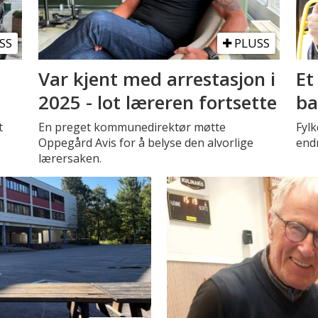
SS
PLUSS
Var kjent med arrestasjon i
Et
2025 - lot læreren fortsette
ba
t
En preget kommunedirektør møtte
Fyl
Oppegård Avis for å belyse den alvorlige
endr
lærersaken.