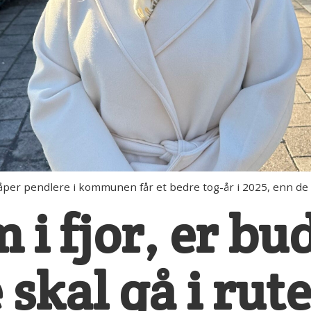
er pendlere i kommunen får et bedre tog-år i 2025, enn de f
om i fjor, er b
 skal gå i rut