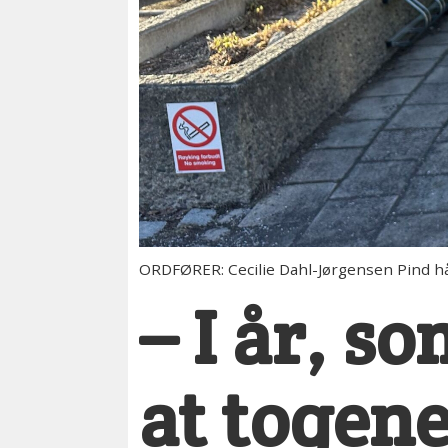
ORDFØRER: Cecilie Dahl-Jørgensen Pind håp
– I år, s
at togene