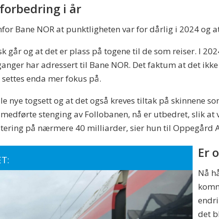
 forbedring i år
for Bane NOR at punktligheten var for dårlig i 2024 og at
tisk går og at det er plass på togene til de som reiser. I 
 ganger har adressert til Bane NOR. Det faktum at det ikke
 settes enda mer fokus på.
tille nye togsett og at det også kreves tiltak på skinnene so
m medførte stenging av Follobanen, nå er utbedret, slik at
estering på nærmere 40 milliarder, sier hun til Oppegård 
Er 
ET:
Nå hå
komm
endri
det b