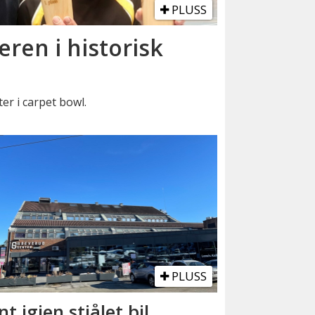
PLUSS
eren i historisk
er i carpet bowl.
PLUSS
nt igjen stjålet bil