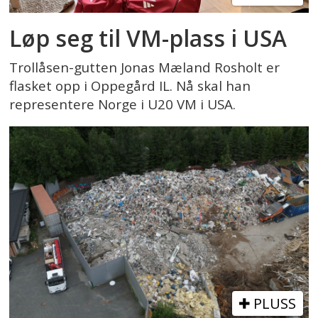
Løp seg til VM-plass i USA
Trollåsen-gutten Jonas Mæland Rosholt er
flasket opp i Oppegård IL. Nå skal han
representere Norge i U20 VM i USA.
PLUSS