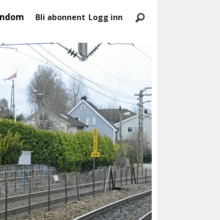
endom
Bli abonnent
Logg inn