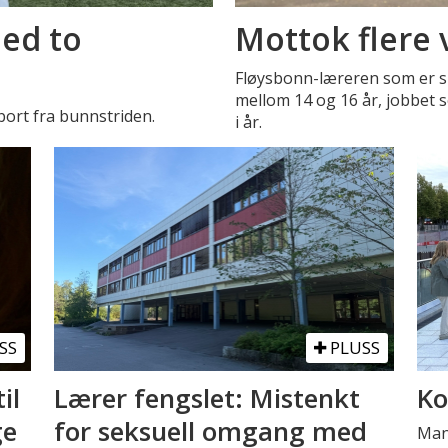
med to
Mottok flere 
Fløysbonn-læreren som er s
mellom 14 og 16 år, jobbet so
bort fra bunnstriden.
i år.
SS
PLUSS
il
Lærer fengslet: Mistenkt
Ko
ge
for seksuell omgang med
Man