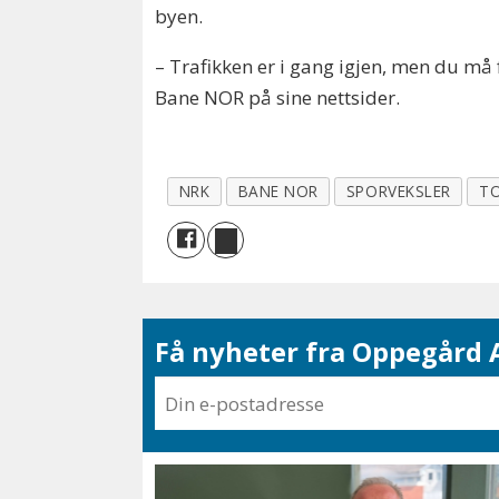
byen.
– Trafikken er i gang igjen, men du må 
Bane NOR på sine nettsider.
NRK
BANE NOR
SPORVEKSLER
TO
Få nyheter fra Oppegård A