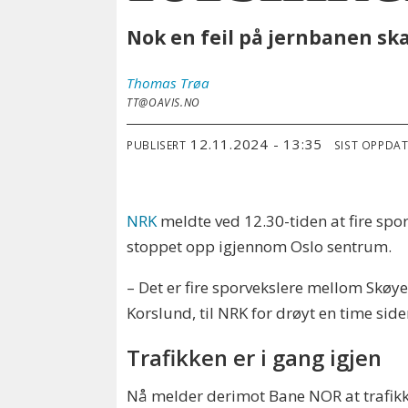
Nok en feil på jernbanen ska
Thomas
Trøa
TT@OAVIS.NO
12.11.2024 - 13:35
PUBLISERT
SIST OPPDA
NRK
meldte ved 12.30-tiden at fire spo
stoppet opp igjennom Oslo sentrum.
– Det er fire sporvekslere mellom Skøy
Korslund, til NRK for drøyt en time sid
Trafikken er i gang igjen
Nå melder derimot Bane NOR at trafikke