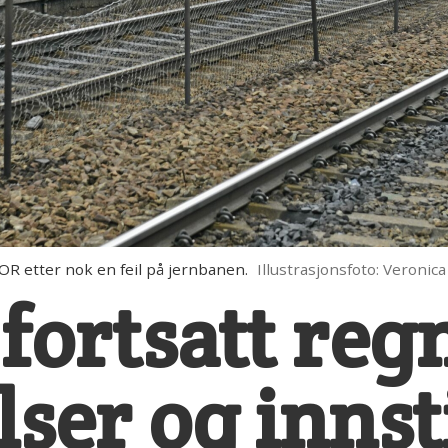
 etter nok en feil på jernbanen.
Illustrasjonsfoto: Veroni
fortsatt re
lser og innst