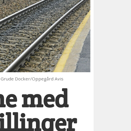
ca Grude Docker/Oppegård Avis
gne med
illinger