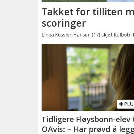
Takket for tilliten 
scoringer
Linea Kessler-Hansen (17) skjøt Kolbotn 
PLU
Tidligere Fløysbonn-elev t
OAvis: – Har prøvd å leg