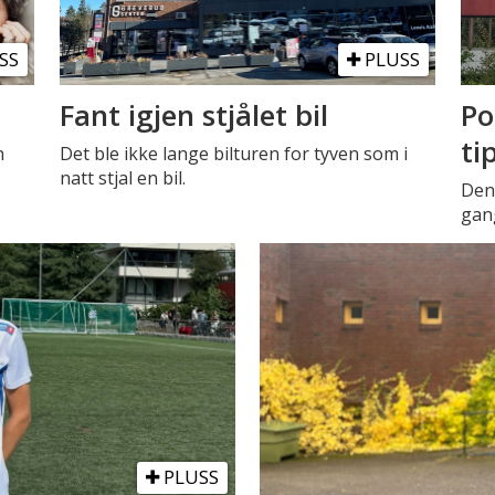
SS
PLUSS
Fant igjen stjålet bil
Po
ti
n
Det ble ikke lange bilturen for tyven som i
natt stjal en bil.
Den 
gang
PLUSS