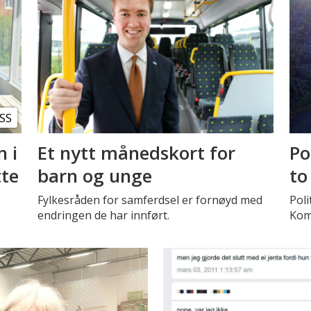
SS
n i
Et nytt månedskort for
Po
tte
barn og unge
to
Fylkesråden for samferdsel er fornøyd med
Poli
endringen de har innført.
Kom