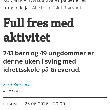
KOMMER VI I AVISA? Svaret på det er et
rungende ja.
Alle foto: Eskil Bjørshol
Full fres med
aktivitet
243 barn og 49 ungdommer er
denne uken i sving med
idrettsskole på Greverud.
Eskil
Bjørshol
REDAKTØR
25.06.2026 - 20:00
PUBLISERT