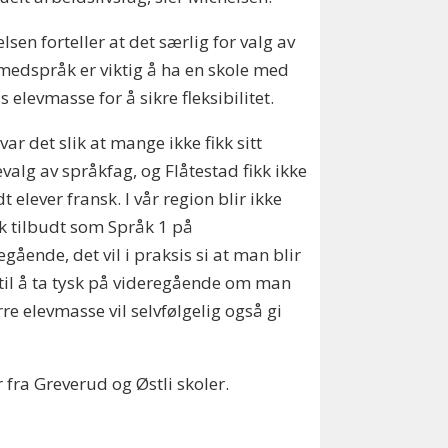
lsen forteller at det særlig for valg av
edspråk er viktig å ha en skole med
ss elevmasse for å sikre fleksibilitet.
 var det slik at mange ikke fikk sitt
evalg av språkfag, og Flåtestad fikk ikke
dt elever fransk. I vår region blir ikke
k tilbudt som Språk 1 på
egående, det vil i praksis si at man blir
til å ta tysk på videregående om man
re elevmasse vil selvfølgelig også gi
r fra Greverud og Østli skoler.