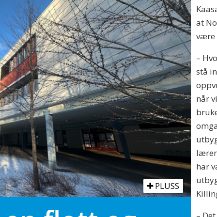
Kaasa
at No
være
– Hv
stå i
oppv
når v
bruke
omgan
utbyg
lærer
har v
utbyg
PLUSS
Killi
– Det