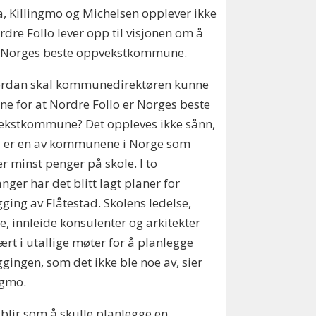
, Killingmo og Michelsen opplever ikke
rdre Follo lever opp til visjonen om å
 Norges beste oppvekstkommune.
ordan skal kommunedirektøren kunne
nne for at Nordre Follo er Norges beste
ekstkommune? Det oppleves ikke sånn,
i er en av kommunene i Norge som
r minst penger på skole. I to
ger har det blitt lagt planer for
ging av Flåtestad. Skolens ledelse,
e, innleide konsulenter og arkitekter
ært i utallige møter for å planlegge
gingen, som det ikke ble noe av, sier
ngmo.
 blir som å skulle planlegge en