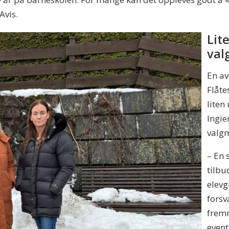
Avis.
Lit
val
En av
Flåte
liten
Ingie
valgm
– En 
tilbu
elevg
forsv
frem
event