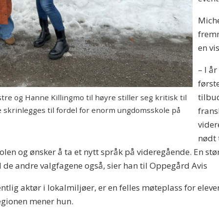
Miche
fremm
en vi
– I år
først
tilbu
e og Hanne Killingmo til høyre stiller seg kritisk til
frans
 skrinlegges til fordel for enorm ungdomsskole på
vider
nødt 
olen og ønsker å ta et nytt språk på videregående. En stør
l de andre valgfagene også, sier han til Oppegård Avis
tlig aktør i lokalmiljøer, er en felles møteplass for eleve
-regionen mener hun.