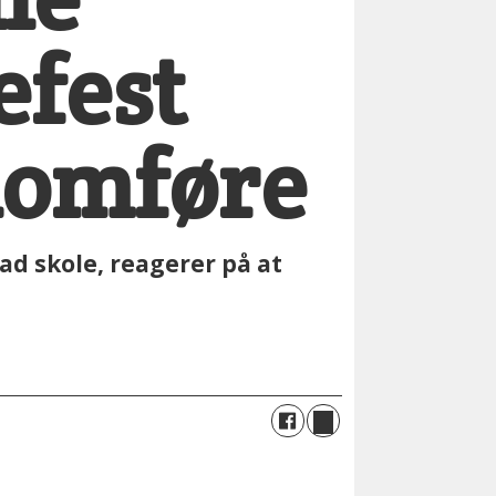
efest
nomføre
ad skole, reagerer på at