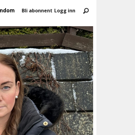
endom
Bli abonnent
Logg inn