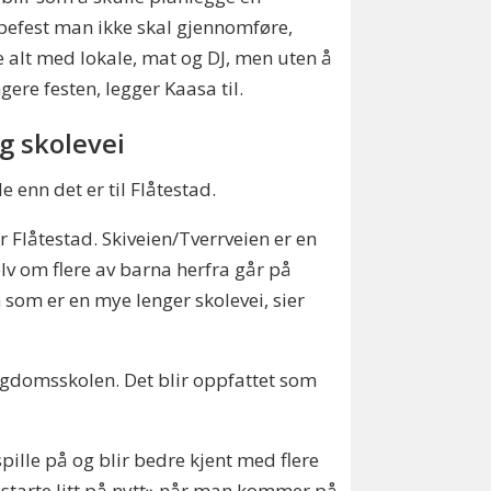
efest man ikke skal gjennomføre,
 alt med lokale, mat og DJ, men uten å
gere festen, legger Kaasa til.
g skolevei
 enn det er til Flåtestad.
r Flåtestad. Skiveien/Tverrveien er en
lv om flere av barna herfra går på
 som er en mye lenger skolevei, sier
ungdomsskolen. Det blir oppfattet som
pille på og blir bedre kjent med flere
starte litt på nytt» når man kommer på