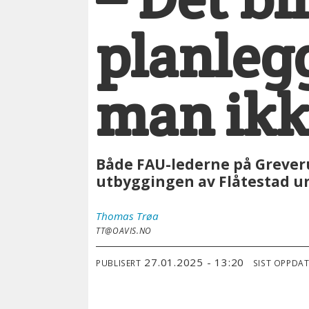
planleg
man ikk
Både FAU-lederne på Greverud
utbyggingen av Flåtestad u
Thomas
Trøa
TT@OAVIS.NO
27.01.2025 - 13:20
PUBLISERT
SIST OPPDA