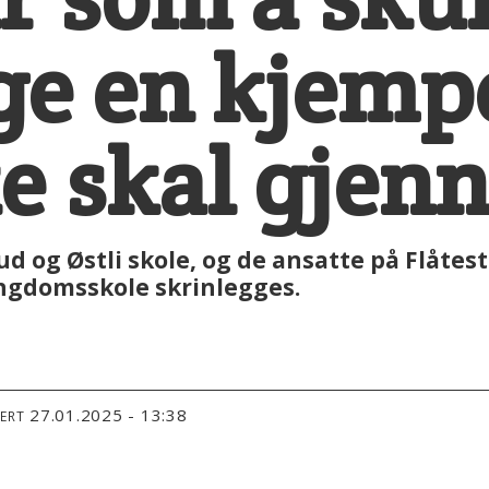
ge en kjemp
e skal gjen
 og Østli skole, og de ansatte på Flåtest
ngdomsskole skrinlegges.
27.01.2025 - 13:38
TERT