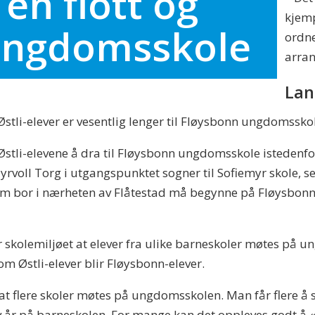
 en flott og
kjemp
ngdomsskole
ordne
arran
Lan
stli-elever er vesentlig lenger til Fløysbonn ungdomsskole
 Østli-elevene å dra til Fløysbonn ungdomsskole istedenfo
rvoll Torg i utgangspunktet sogner til Sofiemyr skole, se
 som bor i nærheten av Flåtestad må begynne på Fløysbonn
r skolemiljøet at elever fra ulike barneskoler møtes på 
om Østli-elever blir Fløysbonn-elever.
 at flere skoler møtes på ungdomsskolen. Man får flere å s
år på barneskolen. For mange kan det oppleves godt å «