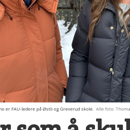
o er FAU-ledere på Østli og Greverud skole.
Alle foto: Thom
ir som å sku