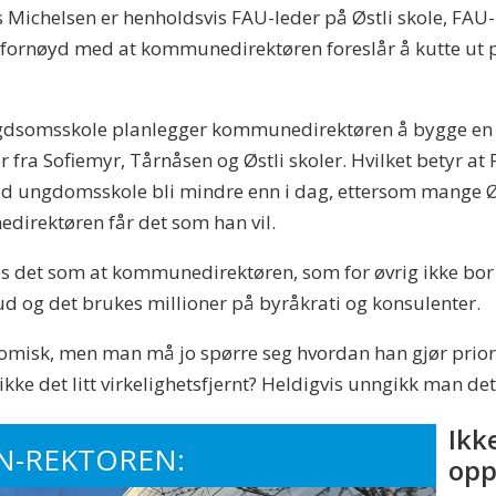
Michelsen er henholdsvis FAU-leder på Østli skole, FAU-l
 fornøyd med at kommunedirektøren foreslår å kutte ut 
gdsomsskole planlegger kommunedirektøren å bygge en 
 fra Sofiemyr, Tårnåsen og Østli skoler. Hvilket betyr at
estad ungdomsskole bli mindre enn i dag, ettersom mange Ø
edirektøren får det som han vil.
s det som at kommunedirektøren, som for øvrig ikke bor
ud og det brukes millioner på byråkrati og konsulenter.
onomisk, men man må jo spørre seg hvordan han gjør priorit
ikke det litt virkelighetsfjernt? Heldigvis unngikk man de
Ikk
N-REKTOREN:
op