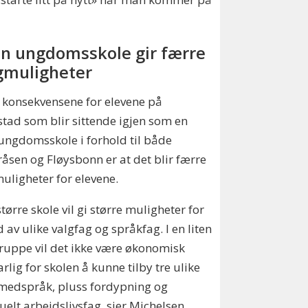
en ungdomsskole gir færre
gmuligheter
 konsekvensene for elevene på
stad som blir sittende igjen som en
 ungdomsskole i forhold til både
råsen og Fløysbonn er at det blir færre
uligheter for elevene.
større skole vil gi større muligheter for
d av ulike valgfag og språkfag. I en liten
ruppe vil det ikke være økonomisk
arlig for skolen å kunne tilby tre ulike
medspråk, pluss fordypning og
uelt arbeidslivsfag, sier Michelsen.