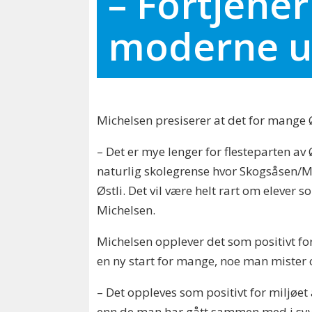
– Fortjener
moderne u
Michelsen presiserer at det for mange Ø
– Det er mye lenger for flesteparten av
naturlig skolegrense hvor Skogsåsen/My
Østli. Det vil være helt rart om elever
Michelsen.
Michelsen opplever det som positivt fo
en ny start for mange, noe man mister 
– Det oppleves som positivt for miljøet
enn de man har gått sammen med i syv 