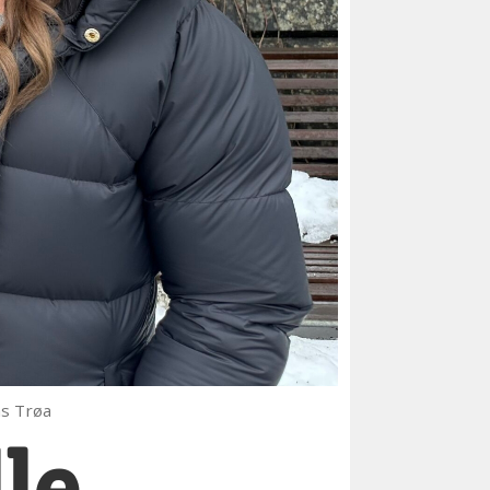
as Trøa
lle