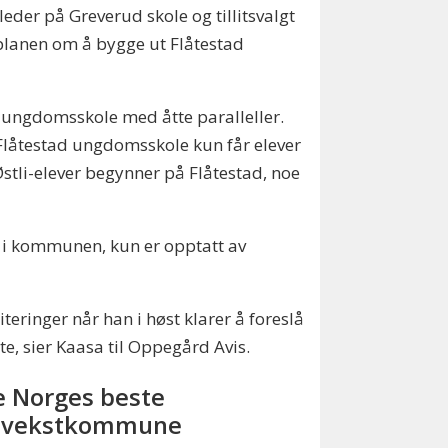
eder på Greverud skole og tillitsvalgt
planen om å bygge ut Flåtestad
ungdomsskole med åtte paralleller.
 Flåtestad ungdomsskole kun får elever
stli-elever begynner på Flåtestad, noe
 i kommunen, kun er opptatt av
eringer når han i høst klarer å foreslå
tte, sier Kaasa til Oppegård Avis.
e Norges beste
pvekstkommune