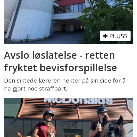
PLUSS
Avslo løslatelse - retten
fryktet bevisforspillelse
Den siktede læreren nekter på sin side for å
ha gjort noe straffbart.